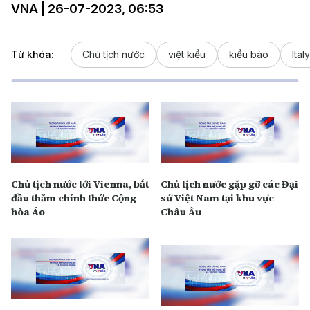
VNA | 26-07-2023, 06:53
Từ khóa:
Chủ tịch nước
việt kiều
kiều bào
Italy
Chủ tịch nước tới Vienna, bắt
Chủ tịch nước gặp gỡ các Đại
đầu thăm chính thức Cộng
sứ Việt Nam tại khu vực
hòa Áo
Châu Âu