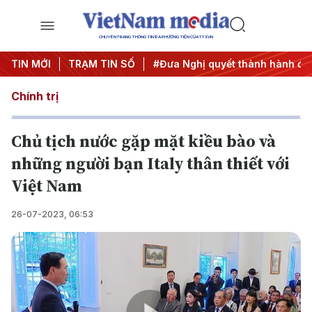
CHUYÊN TRANG THÔNG TIN ĐA PHƯƠNG TIỆN CỦA TTXVN
ung ương 3
TIN MỚI
TRẠM TIN SỐ
#APEC 2027
#Đưa Nghị quyết thành hành độn
Chính trị
Chủ tịch nước gặp mặt kiều bào và
những người bạn Italy thân thiết với
Việt Nam
26-07-2023, 06:53