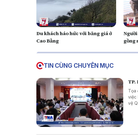
Du khách háo hức với băng giá ở
Người
Cao Bằng
gồng 
TIN CÙNG CHUYÊN MỤC
TP. 
Tọa 
việc
vệ Q
Việt