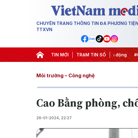
CHUYÊN TRANG THÔNG TIN ĐA PHƯƠNG TIỆ
TTXVN
#APEC 2027
#Đưa Nghị quyết thành hành động
TIN MỚI
TRẠM TIN SỐ
#Chiến d
Môi trường – Công nghệ
Cao Bằng phòng, chố
26-01-2024, 22:27