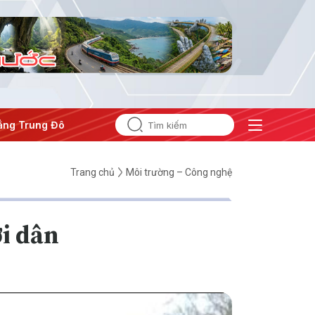
ng Đông
#An ninh năng lượng
#Bảo vệ nền tảng tư tưởng 
Trang chủ
Môi trường – Công nghệ
i dân