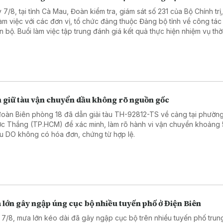
 7/8, tại tỉnh Cà Mau, Đoàn kiểm tra, giám sát số 231 của Bộ Chính trị
làm việc với các đơn vị, tổ chức đảng thuộc Đảng bộ tỉnh về công tá
án bộ. Buổi làm việc tập trung đánh giá kết quả thực hiện nhiệm vụ thờ
và đề ra các giải pháp nâng cao chất lượng đội ngũ cán bộ đáp ứng
rong tình hình mới.
 giữ tàu vận chuyển dầu không rõ nguồn gốc
đoàn Biên phòng 18 đã dẫn giải tàu TH-92812-TS về cảng tại phườn
c Thắng (TP.HCM) để xác minh, làm rõ hành vi vận chuyển khoảng
dầu DO không có hóa đơn, chứng từ hợp lệ.
lớn gây ngập úng cục bộ nhiều tuyến phố ở Điện Biên
 7/8, mưa lớn kéo dài đã gây ngập cục bộ trên nhiều tuyến phố trun