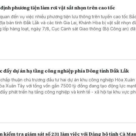
định phương tiện làm rơi vật sắt nhọn trên cao tốc
 quan đến vụ việc nhiều phương tiện lưu thông trên tuyến cao tốc Bắ
địa bàn tỉnh Đắk Lắk và các tỉnh Gia Lai, Khánh Hòa bị vật sắt nhọn 
g lốp hàng loạt, ngày 7/8, Cục Cảnh sát Giao thông (Bộ Công an) đã
ề việc truy tìm, xác minh đối tượng gây ra vụ việc.
c đẩy dự án hạ tầng công nghiệp phía Đông tỉnh Đắk Lắk
 chấp thuận chủ trương đầu tư hai dự án khu công nghiệp Hòa Xuâ
òa Xuân Tây với tổng vốn gần 7.500 tỷ đồng đang tạo động lực mạn
 đẩy phát triển hạ tầng công nghiệp và kinh tế - xã hội tại khu vực ph
.
 kiểm tra giám sát số 231 làm việc với Đảng bộ tỉnh Cà Ma