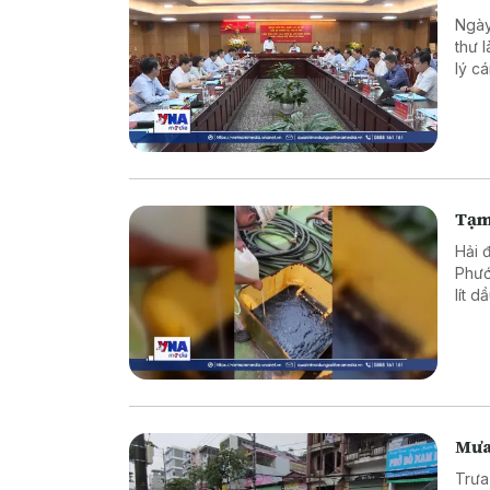
Ngày
thư 
lý c
qua 
cầu t
Tạm
Hải 
Phướ
lít 
Mưa 
Trưa