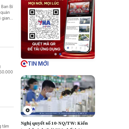
, Ban Bí
c quản
i gian
 yêu
TIN MỚI
g
 50.000
Nghị quyết số 10-NQ/TW: Kiến
g tâm