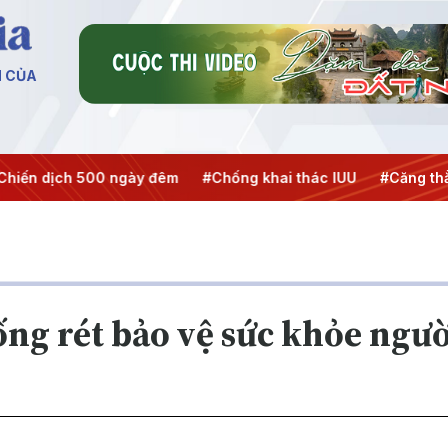
N CỦA
ịch 500 ngày đêm
#Chống khai thác IUU
#Căng thẳng Tru
ng rét bảo vệ sức khỏe ngườ