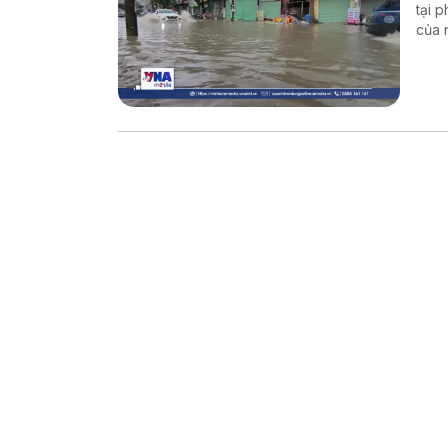
tại 
của 
đầu r