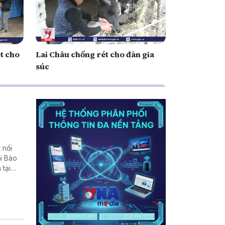
t cho
Lai Châu chống rét cho đàn gia
súc
 nối
i Bảo
 tại