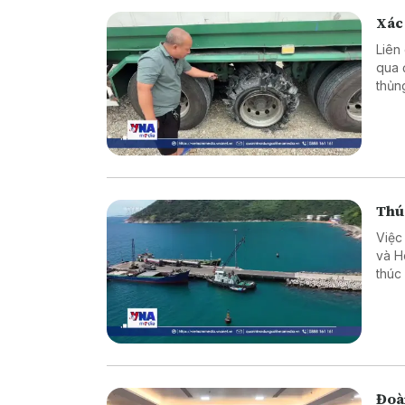
Xác 
Liên
qua 
thủn
tin v
Thú
Việc
và H
thúc
Đông
Đoàn