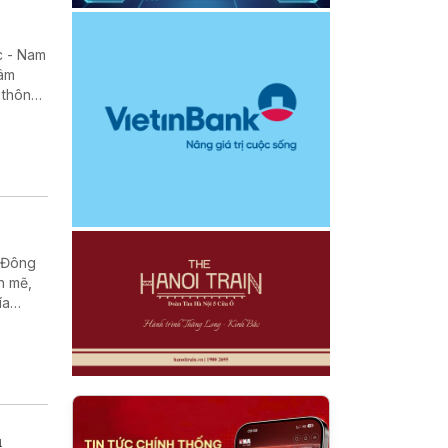
c - Nam
đâm
 thông
n Đông
h mẽ,
ía
u