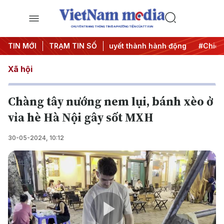
CHUYÊN TRANG THÔNG TIN ĐA PHƯƠNG TIỆN CỦA TTXVN
ơng 3
TIN MỚI
#Đưa Nghị quyết thành hành động
TRẠM TIN SỐ
#Chiến dịch 500
Xã hội
Chàng tây nướng nem lụi, bánh xèo ở
vỉa hè Hà Nội gây sốt MXH
30-05-2024, 10:12