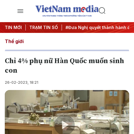
CHUYÊN TRANG THÔNG TIN ĐA PHƯƠNG TIỆN CỦA TTXVN
rung ương 3
TIN MỚI
TRẠM TIN SỐ
#APEC 2027
#Đưa Nghị quyết thành hành độ
Thế giới
Chỉ 4% phụ nữ Hàn Quốc muốn sinh
con
26-02-2023, 18:21