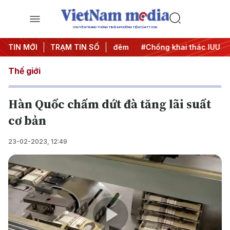
CHUYÊN TRANG THÔNG TIN ĐA PHƯƠNG TIỆN CỦA TTXVN
ng
TIN MỚI
#Chiến dịch 500 ngày đêm
TRẠM TIN SỐ
#Chống khai thác IUU
#C
Thế giới
Hàn Quốc chấm dứt đà tăng lãi suất
cơ bản
23-02-2023, 12:49