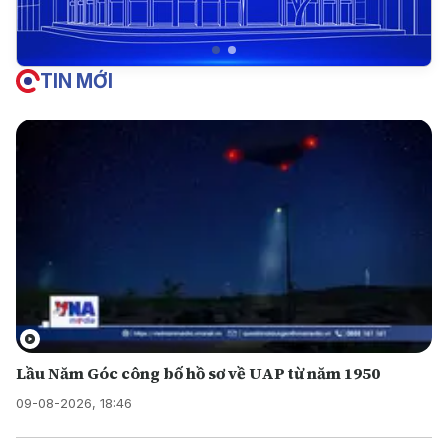
TIN MỚI
Lầu Năm Góc công bố hồ sơ về UAP từ năm 1950
09-08-2026, 18:46