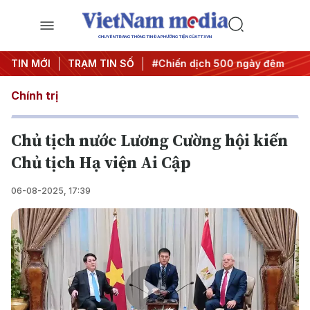
CHUYÊN TRANG THÔNG TIN ĐA PHƯƠNG TIỆN CỦA TTXVN
hị quyết thành hành động
TIN MỚI
TRẠM TIN SỐ
#Chiến dịch 500 ngày đêm
#Ch
Chính trị
Chủ tịch nước Lương Cường hội kiến
Chủ tịch Hạ viện Ai Cập
06-08-2025, 17:39