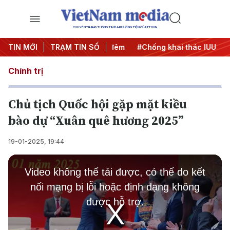
CHUYÊN TRANG THÔNG TIN ĐA PHƯƠNG TIỆN CỦA TTXVN
g
TIN MỚI
#Chiến dịch 500 ngày đêm
TRẠM TIN SỐ
#Chống khai thác IUU
#Că
Chính trị
Chủ tịch Quốc hội gặp mặt kiều
bào dự “Xuân quê hương 2025”
19-01-2025, 19:44
This
is
Video không thể tải được, có thể do kết
a
modal
nối mạng bị lỗi hoặc định dạng không
window.
được hỗ trợ.