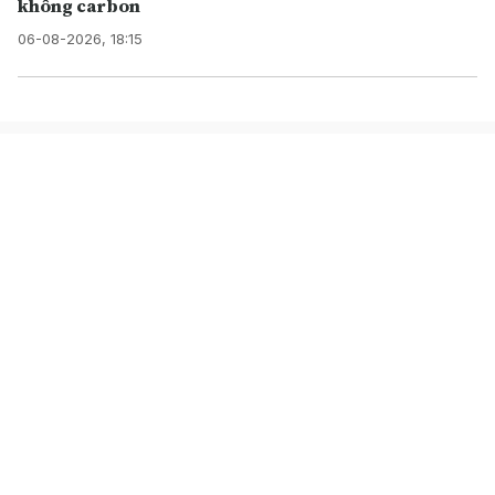
không carbon
06-08-2026, 18:15
TRUNG TÂM NỘI DUNG SỐ
VÀ TRUYỀN THÔNG
Cơ quan chủ quản: Thông tấn xã Việt Nam
Chịu trách nhiệm: