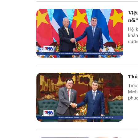
Việt
nối
Hội 
khẳn
cườn
song
Thủ 
Tiếp
Minh
phươ
tư v