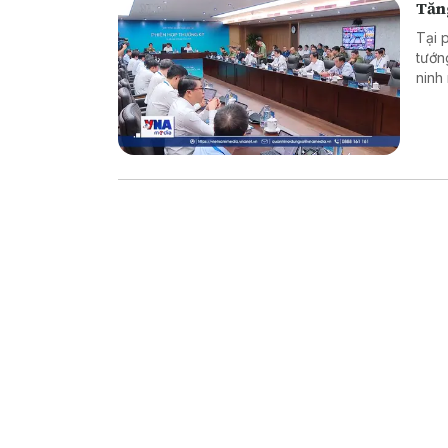
Tăn
Tại 
tướn
ninh
mạng