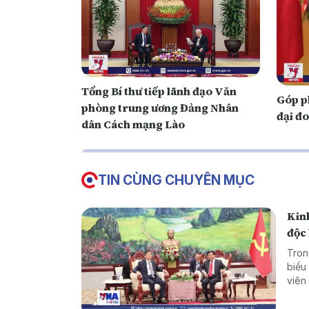
Tổng Bí thư tiếp lãnh đạo Văn
Góp p
phòng trung ương Đảng Nhân
đại đo
dân Cách mạng Lào
TIN CÙNG CHUYÊN MỤC
Kinh
độc 
Tron
biểu
viên
đoàn
Thon