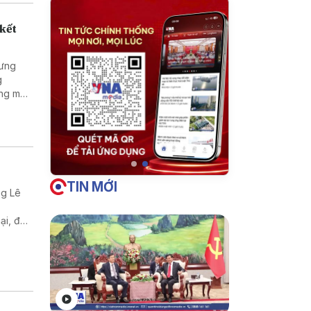
 kết
Hưng
g
ng mại
TIN MỚI
ng Lê
ại, đầu