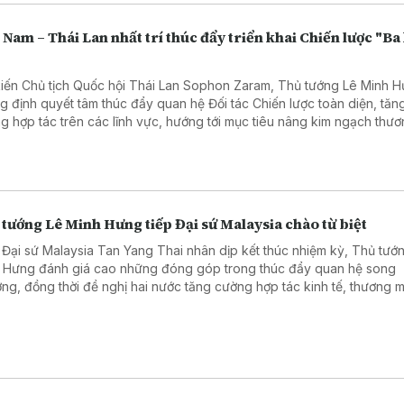
 Nam – Thái Lan nhất trí thúc đẩy triển khai Chiến lược "Ba
"
kiến Chủ tịch Quốc hội Thái Lan Sophon Zaram, Thủ tướng Lê Minh 
g định quyết tâm thúc đẩy quan hệ Đối tác Chiến lược toàn diện, tăn
g hợp tác trên các lĩnh vực, hướng tới mục tiêu nâng kim ngạch thươ
 phương lên 25 tỷ USD và mở rộng kết nối giữa hai nước.
tướng Lê Minh Hưng tiếp Đại sứ Malaysia chào từ biệt
 Đại sứ Malaysia Tan Yang Thai nhân dịp kết thúc nhiệm kỳ, Thủ tướ
 Hưng đánh giá cao những đóng góp trong thúc đẩy quan hệ song
ng, đồng thời đề nghị hai nước tăng cường hợp tác kinh tế, thương m
à triển khai hiệu quả quan hệ Đối tác Chiến lược toàn diện.