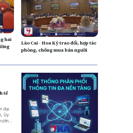
g hai
Lào Cai - Hoa Kỳ trao đổi, hợp tác
ường
phòng, chống mua bán người
h tế
n đại
n, Ủy
Trưởng
Lào