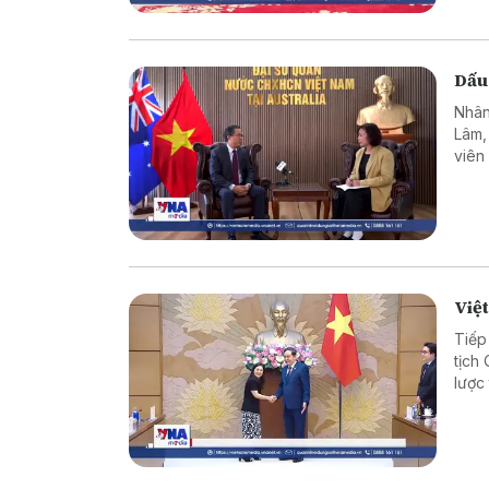
Dấu
Nhân
Lâm,
viên
hơn 
như c
Việt
Tiếp
tịch
lược
hợp 