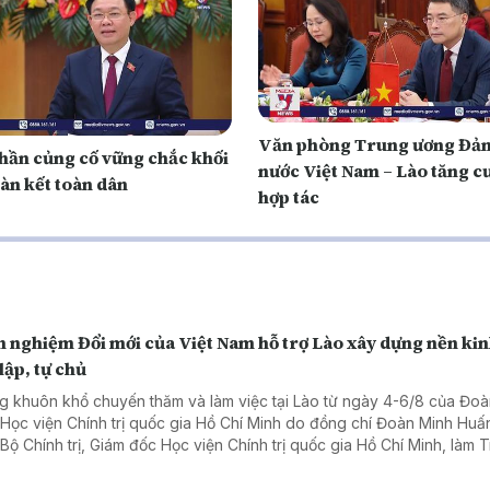
Văn phòng Trung ương Đản
hần củng cố vững chắc khối
nước Việt Nam – Lào tăng c
àn kết toàn dân
hợp tác
 nghiệm Đổi mới của Việt Nam hỗ trợ Lào xây dựng nền kin
lập, tự chủ
g khuôn khổ chuyến thăm và làm việc tại Lào từ ngày 4-6/8 của Đoà
 Học viện Chính trị quốc gia Hồ Chí Minh do đồng chí Đoàn Minh Huấ
 Bộ Chính trị, Giám đốc Học viện Chính trị quốc gia Hồ Chí Minh, làm 
, ngày 06/8, Đoàn đã đến chào xã giao Tổng Bí thư, Chủ tịch nước 
gloun Sisoulith và Thủ tướng Chính phủ Lào Sonexay Siphandone.