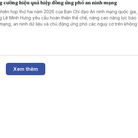
g cường hiệu quả hiệp đồng ứng phó an ninh mạng
phiên họp thứ hai năm 2026 của Ban Chỉ đạo An ninh mạng quốc gia,
g Lê Minh Hưng yêu cầu hoàn thiện thể chế, nâng cao năng lực bảo
 mạng, an ninh dữ liệu và chủ động ứng phó các nguy cơ trên không
, góp phần thúc đẩy phát triển kinh tế số.
Xem thêm