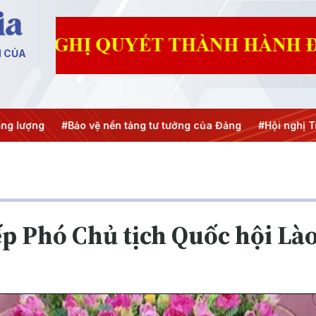
N CỦA
Bảo vệ nền tảng tư tưởng của Đảng
#Hội nghị Trung ương 3
ếp Phó Chủ tịch Quốc hội Là