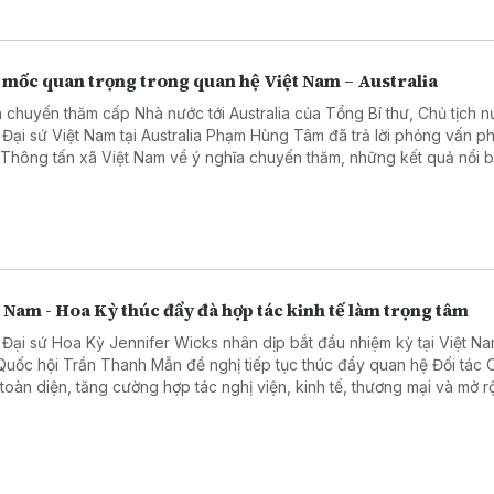
 mốc quan trọng trong quan hệ Việt Nam – Australia
 chuyến thăm cấp Nhà nước tới Australia của Tổng Bí thư, Chủ tịch 
 Đại sứ Việt Nam tại Australia Phạm Hùng Tâm đã trả lời phỏng vấn 
 Thông tấn xã Việt Nam về ý nghĩa chuyến thăm, những kết quả nổi b
hai năm hai nước nâng cấp quan hệ lên Đối tác Chiến lược Toàn diện
ác lĩnh vực có thể tạo đột phá trong thời gian tới.
 Nam - Hoa Kỳ thúc đẩy đà hợp tác kinh tế làm trọng tâm
 Đại sứ Hoa Kỳ Jennifer Wicks nhân dịp bắt đầu nhiệm kỳ tại Việt N
 Quốc hội Trần Thanh Mẫn đề nghị tiếp tục thúc đẩy quan hệ Đối tác 
 toàn diện, tăng cường hợp tác nghị viện, kinh tế, thương mại và mở 
tác trong các lĩnh vực công nghệ cao, chuyển đổi số, năng lượng.