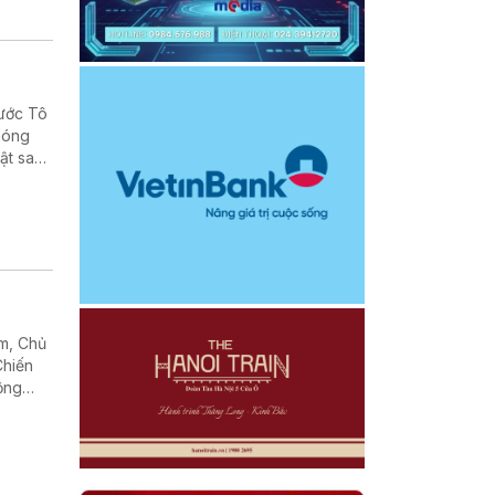
nước Tô
phóng
ật sau
, cũng
am, Chủ
Chiến
rộng