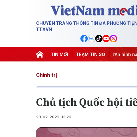
CHUYÊN TRANG THÔNG TIN ĐA PHƯƠNG TIỆ
TTXVN
ác IUU
#Căng thẳng Trung Đông
TIN MỚI
TRẠM TIN SỐ
#An ninh năng lượng
#
Chính trị
Chủ tịch Quốc hội ti
28-02-2023, 13:29