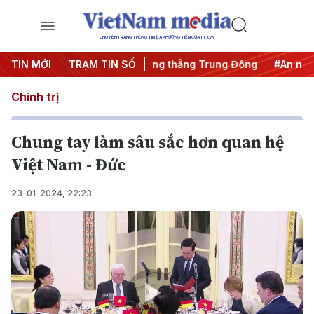
CHUYÊN TRANG THÔNG TIN ĐA PHƯƠNG TIỆN CỦA TTXVN
 khai thác IUU
TIN MỚI
TRẠM TIN SỐ
#Căng thẳng Trung Đông
#An ninh năng l
Chính trị
Chung tay làm sâu sắc hơn quan hệ
Việt Nam - Đức
23-01-2024, 22:23