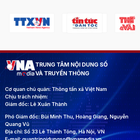
TRUNG TÂM NỘI DUNG SỐ
VÀ TRUYỀN THÔNG
Cơ quan chủ quản: Thông tấn xã Việt Nam
Chịu trách nhiệm:
Giám đốc: Lê Xuân Thành
Phó Giám đốc: Bùi Minh Thu, Hoàng Giang, Nguyễn
Quang Vũ
Địa chỉ: Số 33 Lê Thánh Tông, Hà Nội, VN
E-mail: quantrinoidungso@vnamedia.vn