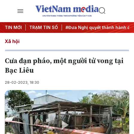
CHUYÊN TRANG THÔNG TIN ĐA PHƯƠNG TIỆN CỦA TTXVN
g ương 3
TIN MỚI
#APEC 2027
TRẠM TIN SỐ
#Đưa Nghị quyết thành hành động
Xã hội
Cưa đạn pháo, một người tử vong tại
Bạc Liêu
28-02-2023, 18:30