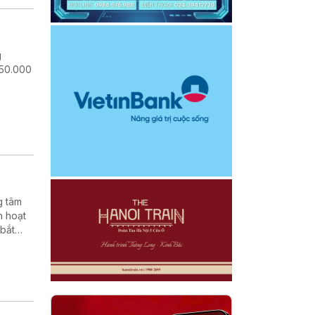
g
 50.000
g tâm
h hoạt
 bắt