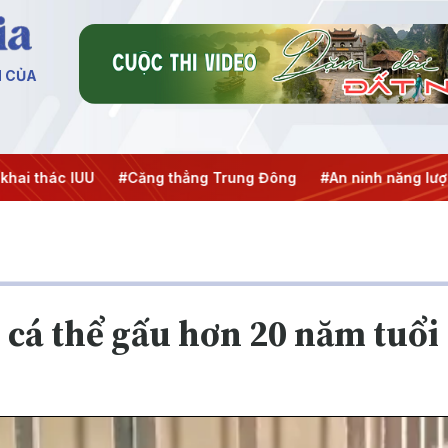
N CỦA
i thác IUU
#Căng thẳng Trung Đông
#An ninh năng lượng
 cá thể gấu hơn 20 năm tuổi