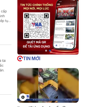
g cấp
inh
iếp tục
âng cao
TIN MỚI
 tài
hắc
ân.