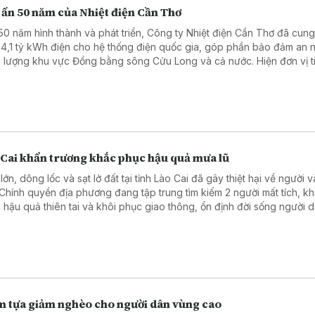
 ấn 50 năm của Nhiệt điện Cần Thơ
50 năm hình thành và phát triển, Công ty Nhiệt điện Cần Thơ đã cun
14,1 tỷ kWh điện cho hệ thống điện quốc gia, góp phần bảo đảm an n
 lượng khu vực Đồng bằng sông Cửu Long và cả nước. Hiện đơn vị t
n khai chuyển đổi nhiên liệu Nhà máy Nhiệt điện Ô Môn I, hướng tới n
 quả sản xuất, kinh doanh.
 Cai khẩn trương khắc phục hậu quả mưa lũ
ớn, dông lốc và sạt lở đất tại tỉnh Lào Cai đã gây thiệt hại về người và
 Chính quyền địa phương đang tập trung tìm kiếm 2 người mất tích, k
 hậu quả thiên tai và khôi phục giao thông, ổn định đời sống người d
m tựa giảm nghèo cho người dân vùng cao