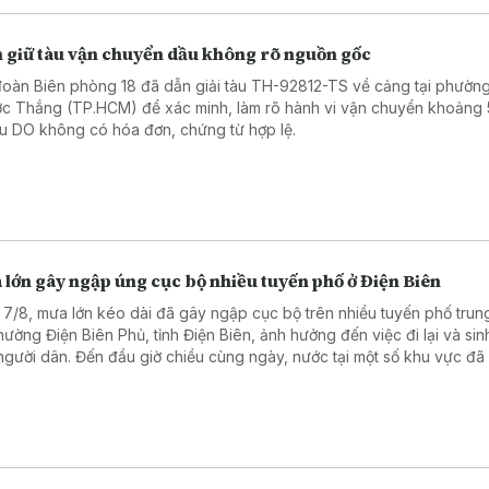
 giữ tàu vận chuyển dầu không rõ nguồn gốc
đoàn Biên phòng 18 đã dẫn giải tàu TH-92812-TS về cảng tại phườn
c Thắng (TP.HCM) để xác minh, làm rõ hành vi vận chuyển khoảng
dầu DO không có hóa đơn, chứng từ hợp lệ.
lớn gây ngập úng cục bộ nhiều tuyến phố ở Điện Biên
 7/8, mưa lớn kéo dài đã gây ngập cục bộ trên nhiều tuyến phố trun
phường Điện Biên Phủ, tỉnh Điện Biên, ảnh hưởng đến việc đi lại và sin
người dân. Đến đầu giờ chiều cùng ngày, nước tại một số khu vực đã
út.