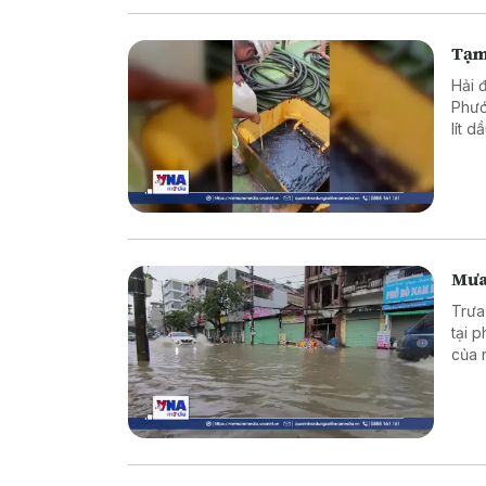
Tạm
Hải 
Phướ
lít 
Mưa 
Trưa
tại 
của 
đầu r