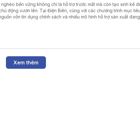
 nghèo bền vững không chỉ là hỗ trợ trước mắt mà còn tạo sinh kế đ
chủ động vươn lên. Tại Điện Biên, cùng với các chương trình mục tiê
 nguồn vốn tín dụng chính sách và nhiều mô hình hỗ trợ sản xuất đang
h điểm tựa giúp hàng nghìn hộ nghèo, cận nghèo từng bước ổn định
.
Xem thêm