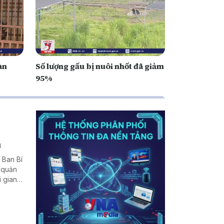
àn
Số lượng gấu bị nuôi nhốt đã giảm
95%
u
, Ban Bí
c quản
i gian
 yêu