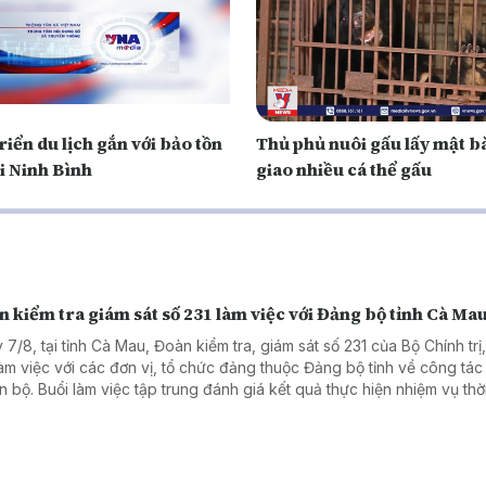
riển du lịch gắn với bảo tồn
Thủ phủ nuôi gấu lấy mật b
i Ninh Bình
giao nhiều cá thể gấu
 kiểm tra giám sát số 231 làm việc với Đảng bộ tỉnh Cà Ma
 7/8, tại tỉnh Cà Mau, Đoàn kiểm tra, giám sát số 231 của Bộ Chính trị
làm việc với các đơn vị, tổ chức đảng thuộc Đảng bộ tỉnh về công tá
án bộ. Buổi làm việc tập trung đánh giá kết quả thực hiện nhiệm vụ thờ
và đề ra các giải pháp nâng cao chất lượng đội ngũ cán bộ đáp ứng
rong tình hình mới.