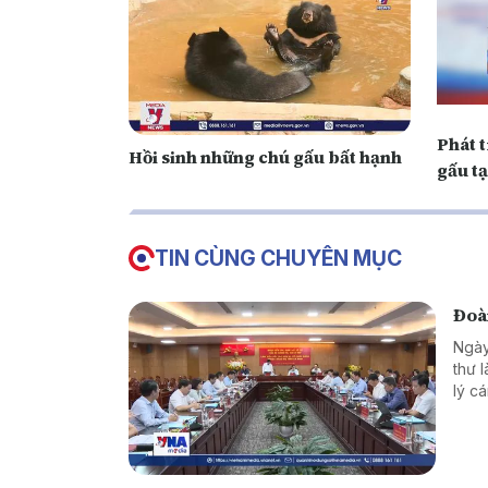
Phát t
Hồi sinh những chú gấu bất hạnh
gấu tạ
TIN CÙNG CHUYÊN MỤC
Đoàn
Ngày
thư 
lý c
qua 
cầu t