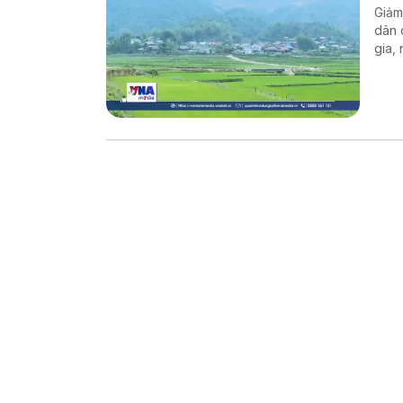
Giảm
dân 
gia,
thàn
sống