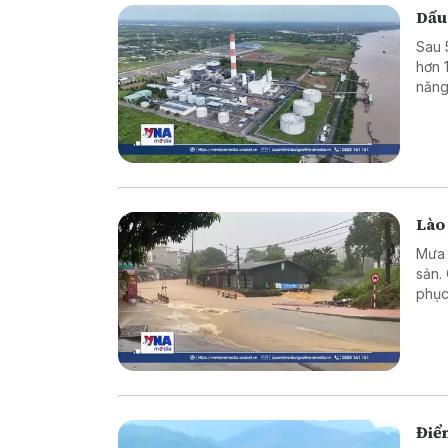
Dấu
Sau 
hơn 
năng
triể
hiệu
Lào
Mưa l
sản.
phục
Điể