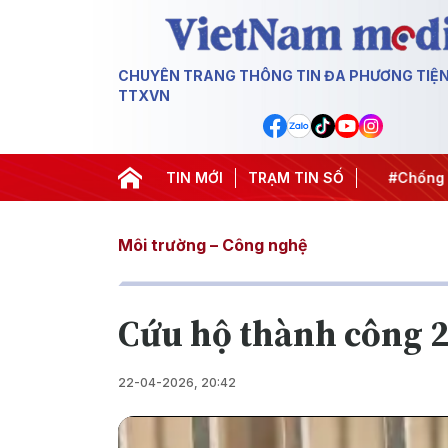
CHUYÊN TRANG THÔNG TIN ĐA PHƯƠNG TIỆ
TTXVN
t thành hành động
#Chiến dịch 500 ngày đêm
TIN MỚI
TRẠM TIN SỐ
#Chống kha
Môi trường – Công nghệ
Cứu hộ thành công 2
22-04-2026, 20:42