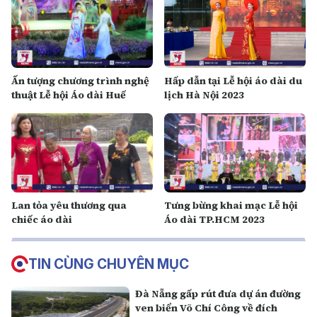
Ấn tượng chương trình nghệ
Hấp dẫn tại Lễ hội áo dài du
thuật Lễ hội Áo dài Huế
lịch Hà Nội 2023
Lan tỏa yêu thương qua
Tưng bừng khai mạc Lễ hội
chiếc áo dài
Áo dài TP.HCM 2023
TIN CÙNG CHUYÊN MỤC
Đà Nẵng gấp rút đưa dự án đường
ven biển Võ Chí Công về đích