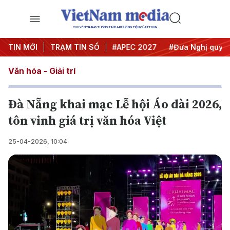
CHUYÊN TRANG THÔNG TIN ĐA PHƯƠNG TIỆN CỦA TTXVN
#Hội nghị Trung ương 3
TIN MỚI
TRẠM TIN SỐ
#APEC 2027
#Đưa Nghị quyết t
Văn hóa - Giải trí
Đà Nẵng khai mạc Lễ hội Áo dài 2026,
tôn vinh giá trị văn hóa Việt
25-04-2026, 10:04