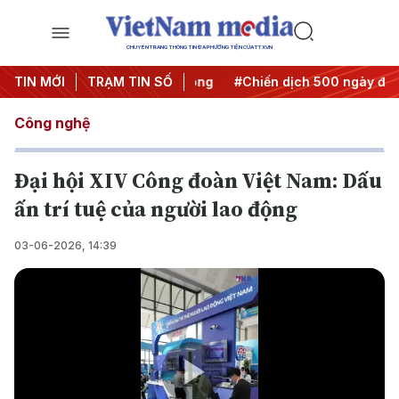
CHUYÊN TRANG THÔNG TIN ĐA PHƯƠNG TIỆN CỦA TTXVN
a Nghị quyết thành hành động
TIN MỚI
TRẠM TIN SỐ
#Chiến dịch 500 ngày đêm
Công nghệ
Đại hội XIV Công đoàn Việt Nam: Dấu
ấn trí tuệ của người lao động
03-06-2026, 14:39