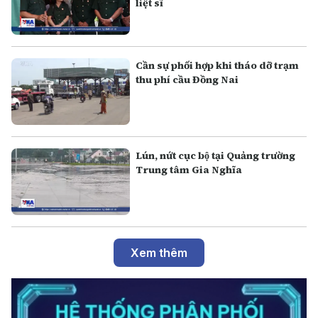
liệt sĩ
Cần sự phối hợp khi tháo dỡ trạm
thu phí cầu Đồng Nai
Lún, nứt cục bộ tại Quảng trường
Trung tâm Gia Nghĩa
Xem thêm