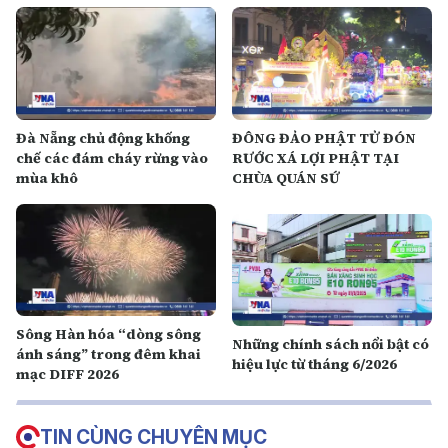
Đà Nẵng chủ động khống
ĐÔNG ĐẢO PHẬT TỬ ĐÓN
chế các đám cháy rừng vào
RƯỚC XÁ LỢI PHẬT TẠI
mùa khô
CHÙA QUÁN SỨ
Sông Hàn hóa “dòng sông
Những chính sách nổi bật có
ánh sáng” trong đêm khai
hiệu lực từ tháng 6/2026
mạc DIFF 2026
TIN CÙNG CHUYÊN MỤC