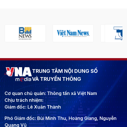
TRUNG TÂM NỘI DUNG SỐ
VÀ TRUYỀN THÔNG
Cơ quan chủ quản: Thông tấn xã Việt Nam
Chịu trách nhiệm:
Giám đốc: Lê Xuân Thành
Phó Giám đốc: Bùi Minh Thu, Hoàng Giang, Nguyễn
Quang Vũ