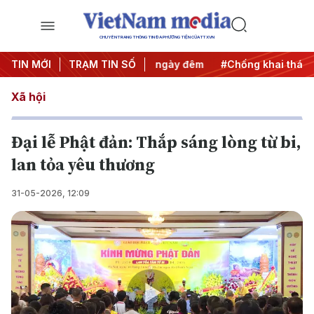
CHUYÊN TRANG THÔNG TIN ĐA PHƯƠNG TIỆN CỦA TTXVN
 động
TIN MỚI
#Chiến dịch 500 ngày đêm
TRẠM TIN SỐ
#Chống khai thác IUU
Xã hội
Đại lễ Phật đản: Thắp sáng lòng từ bi,
lan tỏa yêu thương
31-05-2026, 12:09