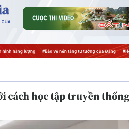
N CỦA
 năng lượng
#Bảo vệ nền tảng tư tưởng của Đảng
#Hội ngh
ới cách học tập truyền thốn