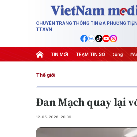
CHUYÊN TRANG THÔNG TIN ĐA PHƯƠNG TIỆ
TTXVN
#Chống khai thác IUU
TIN MỚI
#Căng thẳng Trung Đông
TRẠM TIN SỐ
#An ninh
Thế giới
Đan Mạch quay lại v
12-05-2026, 20:36