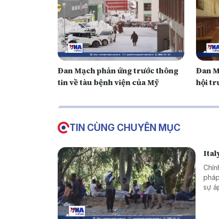
Đan Mạch phản ứng trước thông
Đan M
tin về tàu bệnh viện của Mỹ
hội tr
TIN CÙNG CHUYÊN MỤC
Ital
Chín
pháp
sự á