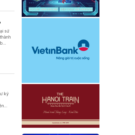
ộ
ại sứ
 thành
ub
hư ký
ên