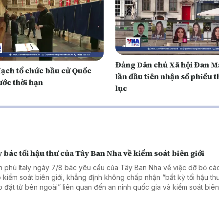
Đảng Dân chủ Xã hội Đan 
ạch tổ chức bầu cử Quốc
lần đầu tiên nhận số phiếu 
ước thời hạn
lục
y bác tối hậu thư của Tây Ban Nha về kiểm soát biên giới
h phủ Italy ngày 7/8 bác yêu cầu của Tây Ban Nha về việc dỡ bỏ cá
 kiểm soát biên giới, khẳng định không chấp nhận “bất kỳ tối hậu th
p đặt từ bên ngoài” liên quan đến an ninh quốc gia và kiểm soát biên 