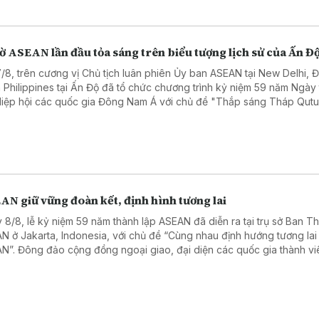
ờ ASEAN lần đầu tỏa sáng trên biểu tượng lịch sử của Ấn Đ
7/8, trên cương vị Chủ tịch luân phiên Ủy ban ASEAN tại New Delhi, Đ
 Philippines tại Ấn Độ đã tổ chức chương trình kỷ niệm 59 năm Ngày
Hiệp hội các quốc gia Đông Nam Á với chủ đề "Thắp sáng Tháp Qut
r bằng Lá cờ ASEAN".
AN giữ vững đoàn kết, định hình tương lai
 8/8, lễ kỷ niệm 59 năm thành lập ASEAN đã diễn ra tại trụ sở Ban T
N ở Jakarta, Indonesia, với chủ đề “Cùng nhau định hướng tương lai
N”. Đông đảo cộng đồng ngoại giao, đại diện các quốc gia thành vi
N, các tổ chức và trung tâm ASEAN, cùng các đối tác đã tham dự.