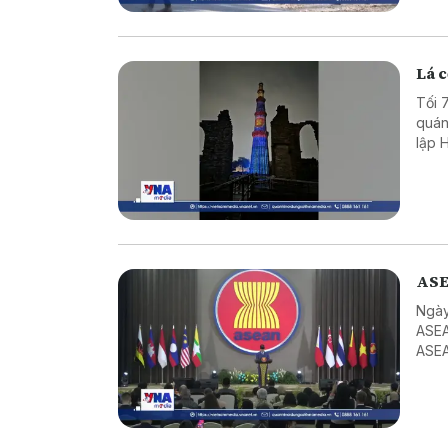
Lá c
Tối 
quán
lập 
Mina
ASE
Ngày
ASEA
ASEA
ASEA