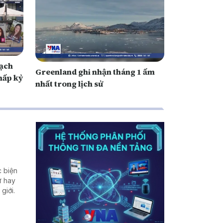
Mạch
Greenland ghi nhận tháng 1 ấm
thấp kỷ
nhất trong lịch sử
c biện
ư hay
giới.