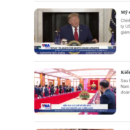
Mỹ c
Chín
tỷ U
giảm
Kiến
Sau 
Nam 
đoàn
dựng