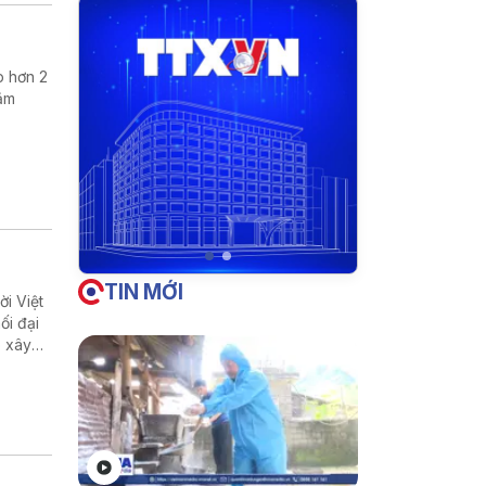
p hơn 2
hằm
TIN MỚI
i Việt
ối đại
p xây