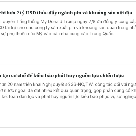
hi hơn 2 tỷ USD thúc đẩy ngành pin và khoáng sản nội địa
h quyền Tổng thống Mỹ Donald Trump ngày 7/8 đã đồng ý cung cấ
SD tài trợ cho các công ty sản xuất pin và khoáng sản quan trọng n
 sự phụ thuộc của Mỹ vào các nhà cung cấp Trung Quốc.
 tạo cơ chế để kiều bào phát huy nguồn lực chiến lược
hơn 20 năm triển khai Nghị quyết số 36-NQ/TW, công tác đối với ngườ
ở nước ngoài đã đạt nhiều kết quả quan trọng, góp phần củng cố kh
 kết toàn dân tộc và phát huy nguồn lực kiều bào phục vụ sự nghiệ
, bảo vệ Tổ quốc.