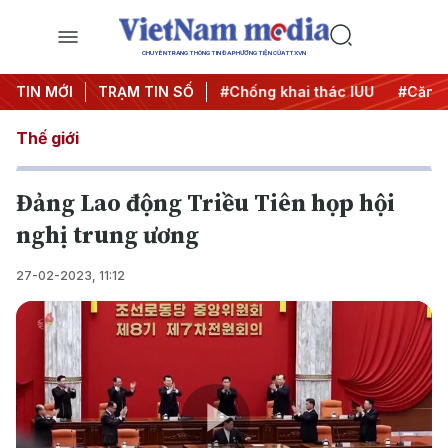
CHUYÊN TRANG THÔNG TIN ĐA PHƯƠNG TIỆN CỦA TTXVN
#Chiến dịch 500 ngày đêm
TIN MỚI
TRẠM TIN SỐ
#Chống khai thác IUU
#Căng 
Thế giới
Đảng Lao động Triều Tiên họp hội
nghị trung ương
27-02-2023, 11:12