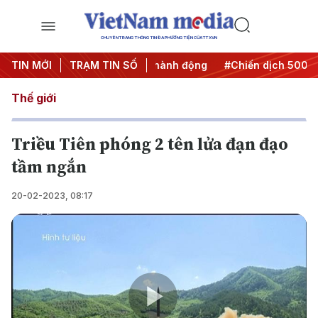
CHUYÊN TRANG THÔNG TIN ĐA PHƯƠNG TIỆN CỦA TTXVN
#Đưa Nghị quyết thành hành động
TIN MỚI
TRẠM TIN SỐ
#Chiến dịch 500 ngày đ
Thế giới
Triều Tiên phóng 2 tên lửa đạn đạo
tầm ngắn
20-02-2023, 08:17