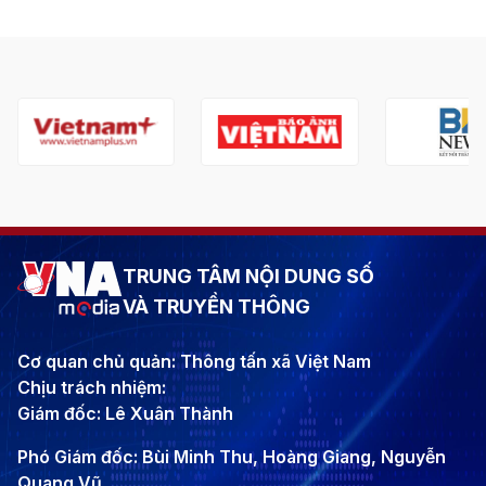
TRUNG TÂM NỘI DUNG SỐ
VÀ TRUYỀN THÔNG
Cơ quan chủ quản: Thông tấn xã Việt Nam
Chịu trách nhiệm:
Giám đốc: Lê Xuân Thành
Phó Giám đốc: Bùi Minh Thu, Hoàng Giang, Nguyễn
Quang Vũ