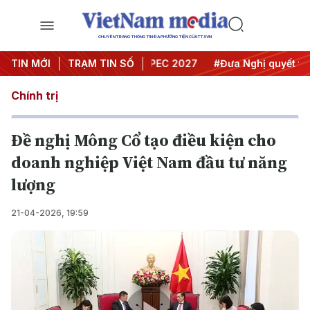
CHUYÊN TRANG THÔNG TIN ĐA PHƯƠNG TIỆN CỦA TTXVN
i nghị Trung ương 3
TIN MỚI
TRẠM TIN SỐ
#APEC 2027
#Đưa Nghị quyết thành
Chính trị
Đề nghị Mông Cổ tạo điều kiện cho
doanh nghiệp Việt Nam đầu tư năng
lượng
21-04-2026, 19:59