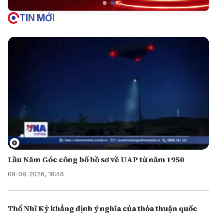
TIN MỚI
Lầu Năm Góc công bố hồ sơ về UAP từ năm 1950
09-08-2026, 18:46
Thổ Nhĩ Kỳ khẳng định ý nghĩa của thỏa thuận quốc