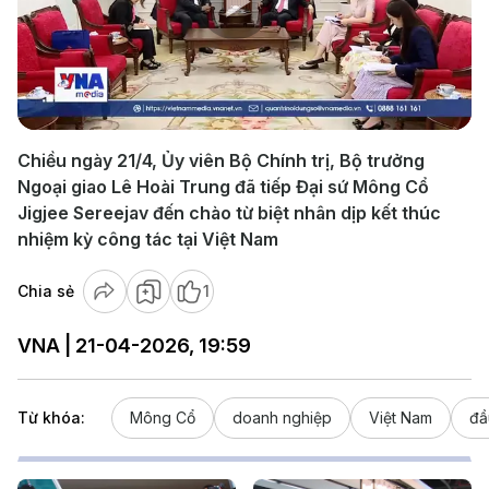
Play
Video
Chiều ngày 21/4, Ủy viên Bộ Chính trị, Bộ trưởng
Ngoại giao Lê Hoài Trung đã tiếp Đại sứ Mông Cổ
Jigjee Sereejav đến chào từ biệt nhân dịp kết thúc
nhiệm kỳ công tác tại Việt Nam
Chia sẻ
1
VNA | 21-04-2026, 19:59
Từ khóa:
Mông Cổ
doanh nghiệp
Việt Nam
đầ