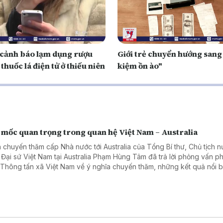
ảnh báo lạm dụng rượu
Giới trẻ chuyển hướng sang 
 thuốc lá điện tử ở thiếu niên
kiệm ồn ào"
 mốc quan trọng trong quan hệ Việt Nam – Australia
 chuyến thăm cấp Nhà nước tới Australia của Tổng Bí thư, Chủ tịch 
 Đại sứ Việt Nam tại Australia Phạm Hùng Tâm đã trả lời phỏng vấn 
 Thông tấn xã Việt Nam về ý nghĩa chuyến thăm, những kết quả nổi b
hai năm hai nước nâng cấp quan hệ lên Đối tác Chiến lược Toàn diện
ác lĩnh vực có thể tạo đột phá trong thời gian tới.