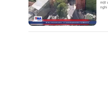
một 
nghi