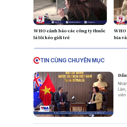
WHO cảnh báo các công ty thuốc
WHO c
lá lôi kéo giới trẻ
bia và
TIN CÙNG CHUYÊN MỤC
Dấu
Nhân
Lâm,
viên
hơn 
như c