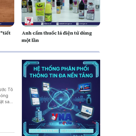
"tiết
Anh cấm thuốc lá điện tử dùng
một lần
nước Tô
phóng
ật sau
, cũng