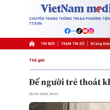
CHUYÊN TRANG THÔNG TIN ĐA PHƯƠNG TIỆ
TTXVN
00 ngày đêm
#Chống khai thác IUU
TIN MỚI
TRẠM TIN SỐ
#Căng thẳng Trung Đô
Thế giới
Để người trẻ thoát k
28-05-2024, 06:53