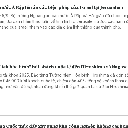
nước Ả Rập lên án các biện pháp của Israel tại Jerusalem
 5/8, Bộ trưởng Ngoại giao các nước Ả Rập và Hồi giáo đã nhóm họp
n, Jordan nhằm thảo luận về tình hình ở Jerusalem trước các hành 
thang của Israel nhằm vào các địa điểm linh thiêng của thành phố.
 lịch hòa bình” hút khách quốc tế đến Hiroshima và Nagasa
g tài khóa 2025, Bảo tàng Tưởng niệm Hòa bình Hiroshima đã đón s
ục 945.000 lượt khách quốc tế, chiếm gần 40% tổng số khách tham q
g như vấn đề hạt nhân đang khiến thế giới quan tâm trở lại Hiroshima
g số rất ít thành phố từng phải hứng chịu thảm họa bom nguyên tử - t
cảnh thế giới xảy ra nhiều cuộc xung đột.
ng Quốc thúc đẩy xây dựng khu công nghiệp không carbo