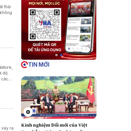
t thải
 không
TIN MỚI
Nature,
i độ
ư các
danh
Kinh nghiệm Đổi mới của Việt
 xảy ra