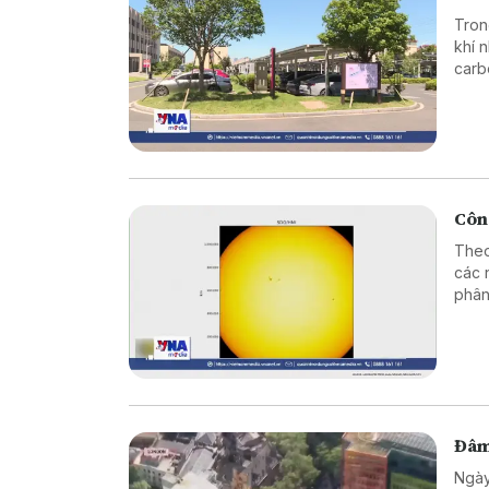
Tron
khí 
carb
Công
Theo
các 
phân
nét 
họa 
Đâm
Ngày