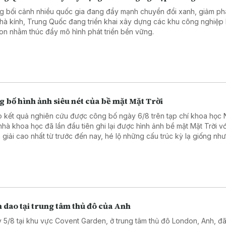
g bối cảnh nhiều quốc gia đang đẩy mạnh chuyển đổi xanh, giảm phá
nhà kính, Trung Quốc đang triển khai xây dựng các khu công nghiệp
on nhằm thúc đẩy mô hình phát triển bền vững.
 bố hình ảnh siêu nét của bề mặt Mặt Trời
 kết quả nghiên cứu được công bố ngày 6/8 trên tạp chí khoa học 
nhà khoa học đã lần đầu tiên ghi lại được hình ảnh bề mặt Mặt Trời vớ
 giải cao nhất từ trước đến nay, hé lộ những cấu trúc kỳ lạ giống nh
cọ xoáy trong bức tranh “Đêm đầy sao” (Starry Night) nổi tiếng của 
Vincent Van Gogh.
 dao tại trung tâm thủ đô của Anh
 5/8 tại khu vực Covent Garden, ở trung tâm thủ đô London, Anh, đã