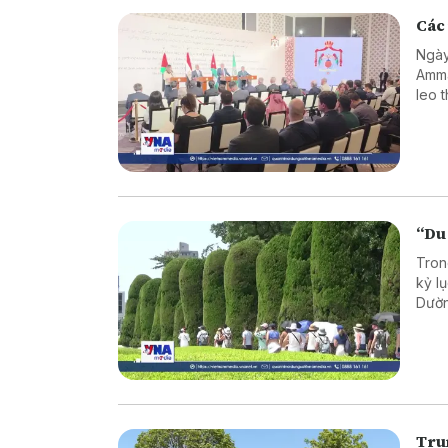
Các 
Ngày
Amma
leo 
“Du
Tron
kỷ l
Dườn
tron
bối 
Tru