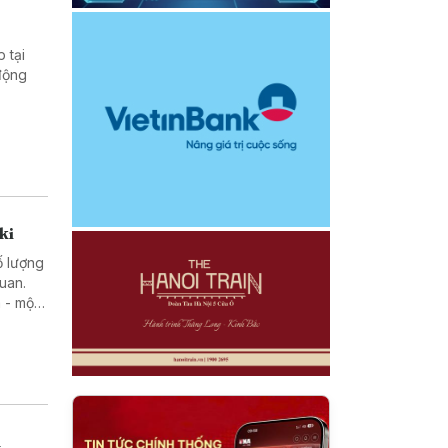
 tại
động
ki
ố lượng
uan.
 - một
rong
n