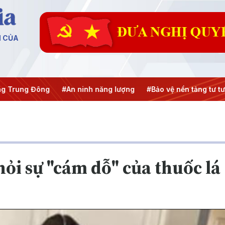
N CỦA
ng
#An ninh năng lượng
#Bảo vệ nền tảng tư tưởng của Đ
hỏi sự "cám dỗ" của thuốc lá