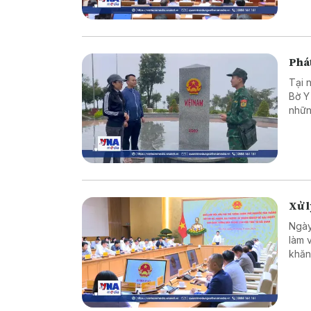
Phát
Tại 
Bờ Y
nhữn
là c
vững
Xử 
Ngày
làm 
khăn