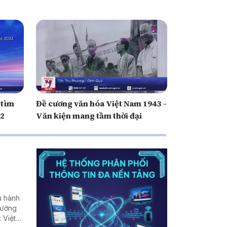
 tìm
Đề cương văn hóa Việt Nam 1943 –
22
Văn kiện mang tầm thời đại
u hành
rường
 Việt