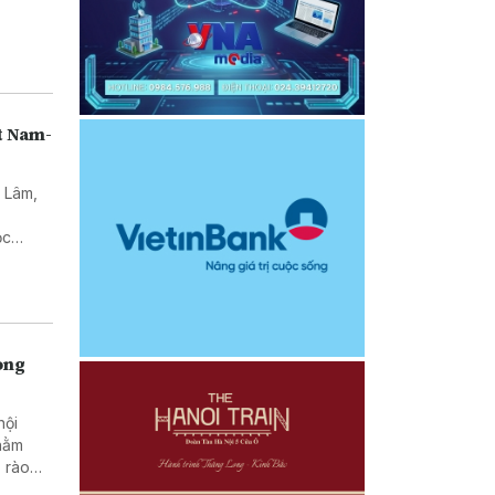
t Nam-
ô Lâm,
ư
ọc
alia về
rong
hội
nhằm
 rào