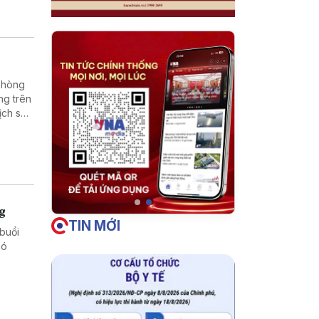
 phòng
ng trên
ịch sử,
 dân
ng
TIN MỚI
buổi
hó