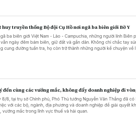
 huy truyền thống Bộ đội Cụ Hồ nơi ngã ba biên giới Bờ Y
ngã ba biên giới Việt Nam - Lào - Campuchia, những người lính Biên
 vẫn ngày đêm bám biên, giữ đất và gần dân. Không chỉ chắc tay sú
g cung đường tuần tra, họ còn trở thành những người kể chuyện về l
ầu nối gắn kết quân dân, góp phần vun đắp thế trận biên phòng toàn
 chắc nơi tuyến đầu Tổ quốc.
lý đến cùng các vướng mắc, không đẩy doanh nghiệp đi vò
 8/8, tại trụ sở Chính phủ, Phó Thủ tướng Nguyễn Văn Thắng đã có 
việc với các bộ, ngành, địa phương và doanh nghiệp để giải quyết k
, vướng mắc trong lĩnh vực thuế và hải quan.