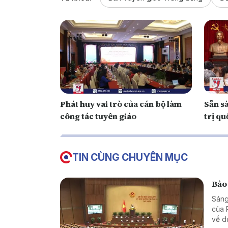
Phát huy vai trò của cán bộ làm
Sẵn sà
công tác tuyên giáo
trị qu
TIN CÙNG CHUYÊN MỤC
Bảo 
Sáng
của 
về d