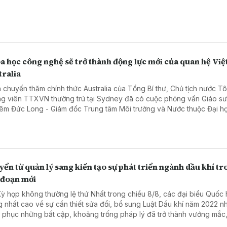
 Luật Phòng, chống rửa tiền và Luật Các tổ chức tín dụng.
a học công nghệ sẽ trở thành động lực mới của quan hệ Việ
tralia
 chuyến thăm chính thức Australia của Tổng Bí thư, Chủ tịch nước T
g viên TTXVN thường trú tại Sydney đã có cuộc phỏng vấn Giáo s
êm Đức Long - Giám đốc Trung tâm Môi trường và Nước thuộc Đại h
 nghệ Sydney, Chủ tịch Hội Trí thức và Chuyên gia Việt Nam tại Austr
g kỳ vọng và định hướng hợp tác chiến lược giữa hai quốc gia.
ển từ quản lý sang kiến tạo sự phát triển ngành dầu khí t
 đoạn mới
Kỳ họp không thường lệ thứ Nhất trong chiều 8/8, các đại biểu Quốc 
g nhất cao về sự cần thiết sửa đổi, bổ sung Luật Dầu khí năm 2022 
 phục những bất cập, khoảng trống pháp lý đã trở thành vướng mắc,
đối với hoạt động dầu khí.