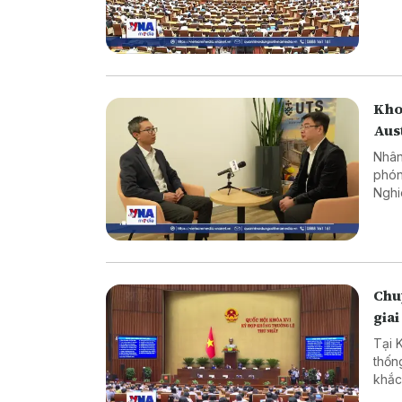
Nam,
Kho
Aus
Nhân
phón
Nghi
Công
nhữn
Chuy
giai
Tại 
thốn
khắc
cản 