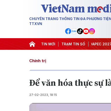
CHUYÊN TRANG THÔNG TIN ĐA PHƯƠNG TIỆ
TTXVN
#Hội nghị Trung ương 3
TIN MỚI
TRẠM TIN SỐ
#APEC 2027
#Đưa
Chính trị
Để văn hóa thực sự 
27-02-2023, 18:15