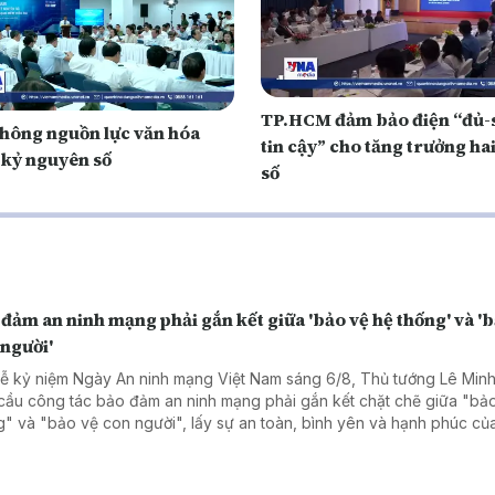
TP.HCM đảm bảo điện “đủ-
thông nguồn lực văn hóa
tin cậy” cho tăng trưởng ha
 kỷ nguyên số
số
đảm an ninh mạng phải gắn kết giữa 'bảo vệ hệ thống' và '
 người'
Lễ kỷ niệm Ngày An ninh mạng Việt Nam sáng 6/8, Thủ tướng Lê Min
cầu công tác bảo đảm an ninh mạng phải gắn kết chặt chẽ giữa "bả
g" và "bảo vệ con người", lấy sự an toàn, bình yên và hạnh phúc c
làm thước đo cao nhất cho mọi chính sách.