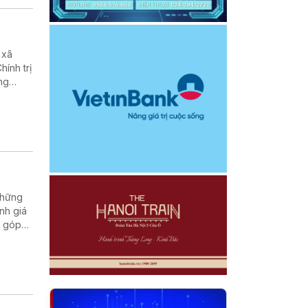
 xã
ính trị
ng
biệt
những
nh giá
, góp
t của