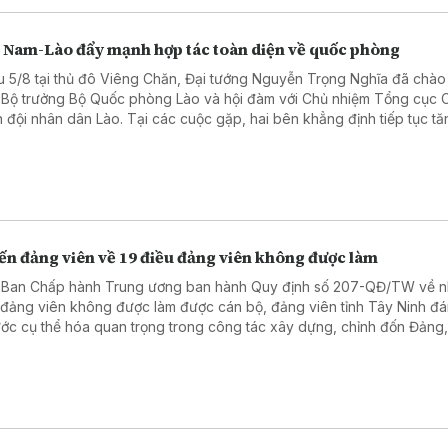
t Nam-Lào đẩy mạnh hợp tác toàn diện về quốc phòng
u 5/8 tại thủ đô Viêng Chăn, Đại tướng Nguyễn Trọng Nghĩa đã chào
 Bộ trưởng Bộ Quốc phòng Lào và hội đàm với Chủ nhiệm Tổng cục Ch
 đội nhân dân Lào. Tại các cuộc gặp, hai bên khẳng định tiếp tục tă
g hợp tác toàn diện về quốc phòng, góp phần củng cố quan hệ đặc 
 Nam - Lào trong giai đoạn mới.
ến đảng viên về 19 điều đảng viên không được làm
 Ban Chấp hành Trung ương ban hành Quy định số 207-QĐ/TW về 
 đảng viên không được làm được cán bộ, đảng viên tỉnh Tây Ninh đá
ước cụ thể hóa quan trọng trong công tác xây dựng, chỉnh đốn Đảng
 nâng cao ý thức trách nhiệm, giữ gìn phẩm chất, đạo đức và kỷ luậ
ngũ cán bộ, đảng viên.