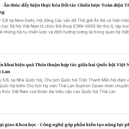
 - Ấn thúc đẩy hiện thực hóa Đối tác Chiến lược Toàn diện 
ng
 5/8 tại New Delhi, Hội đồng Các vấn đề Thế giới Ấn Độ và Viện Hàn
 học Xã hội Việt Nam tổ chức Đối thoại ICWA–VASS lần thứ 6, tập tru
về những hội tụ chiến lược và định hướng tương lai trong quan hệ Việ
ộ.
n khai hiệu quả Thỏa thuận hợp tác giữa hai Quốc hội Việt 
i Lan
u 5/8, tại Nhà Quốc hội, Chủ tịch Quốc hội Trần Thanh Mẫn hội đàm 
 Quốc hội kiêm Chủ tịch Hạ viện Thái Lan Sophon Zaram nhân chuyến
h thức Việt Nam của Đoàn đại biểu cấp cao Quốc hội Thái Lan.
i giao Khoa học - Công nghệ góp phần kiến tạo năng lực p