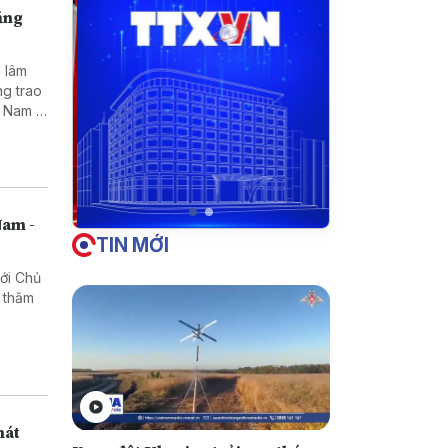
Tăng
 lâm
ng trao
t Nam –
Nam -
TIN MỚI
với Chủ
 thăm
hát