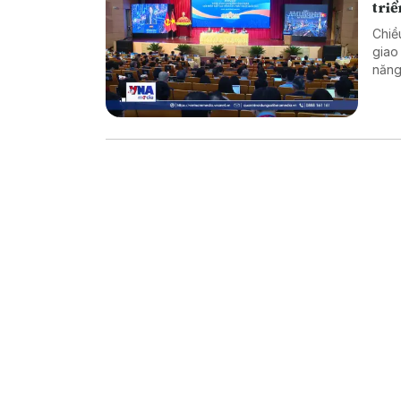
triể
Chiề
giao
năng