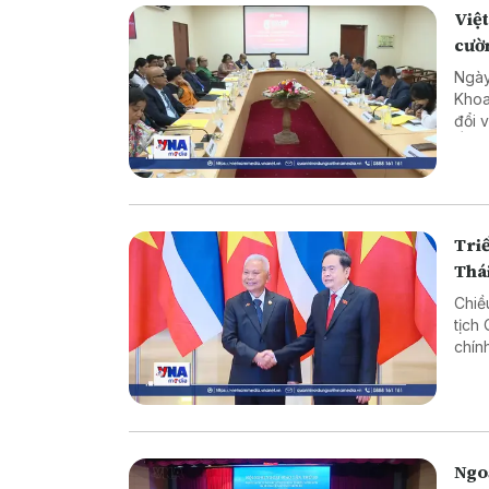
Việt
cườ
Ngày
Khoa
đổi 
Ấn Đ
Triể
Thá
Chiề
tịch
chín
Ngoạ