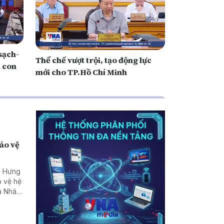
sạch-
Thể chế vượt trội, tạo động lực
i con
mới cho TP.Hồ Chí Minh
bảo vệ
h Hưng
o vệ hệ
ủa Nhân