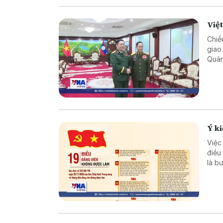
Việ
Chiề
giao
Quân
cườn
Việt
Ý ki
Việc
điều
là b
phần
đội 