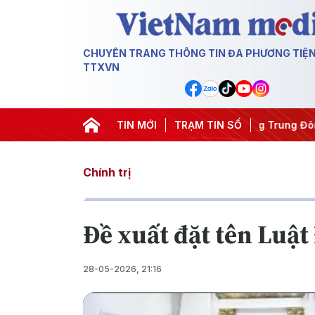
CHUYÊN TRANG THÔNG TIN ĐA PHƯƠNG TIỆ
TTXVN
#Chống khai thác IUU
TIN MỚI
#Căng thẳng Trung Đông
TRẠM TIN SỐ
#An n
Chính trị
Đề xuất đặt tên Luật
28-05-2026, 21:16