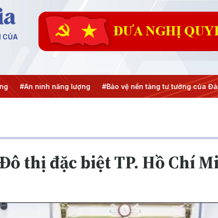
N CỦA
inh năng lượng
#Bảo vệ nền tảng tư tưởng của Đảng
#Hội 
 Đô thị đặc biệt TP. Hồ Chí M