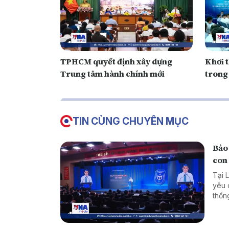
TPHCM quyết định xây dựng
Khơi 
Trung tâm hành chính mới
trong
TIN CÙNG CHUYÊN MỤC
Bảo 
con
Tại 
yêu 
thốn
dân 