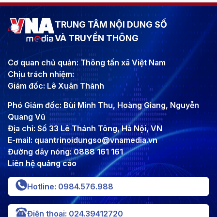
TRUNG TÂM NỘI DUNG SỐ
VÀ TRUYỀN THÔNG
Cơ quan chủ quản: Thông tấn xã Việt Nam
Chịu trách nhiệm:
Giám đốc: Lê Xuân Thành
Phó Giám đốc: Bùi Minh Thu, Hoàng Giang, Nguyễn
Quang Vũ
Địa chỉ: Số 33 Lê Thánh Tông, Hà Nội, VN
E-mail: quantrinoidungso@vnamedia.vn
Đường dây nóng: 0888 161 161
Liên hệ quảng cáo
Hotline: 0984.576.988
Điện thoại: 024.39412720