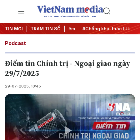
CHUYÊN TRANG THÔNG TIN ĐA PHƯƠNG TIỆN CỦA TTXVN
g
TIN MỚI
#Chiến dịch 500 ngày đêm
TRẠM TIN SỐ
#Chống khai thác IUU
#Că
Podcast
Điểm tin Chính trị - Ngoại giao ngày
29/7/2025
29-07-2025, 10:45