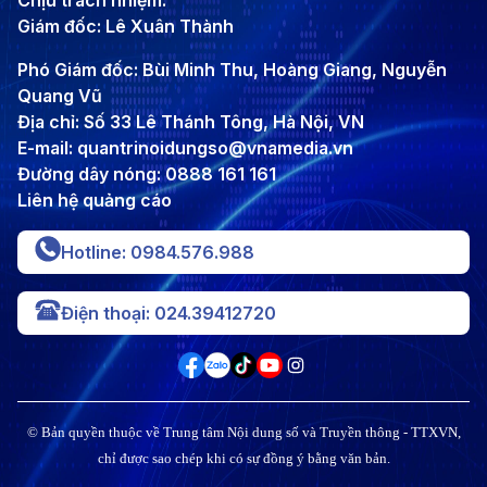
Chịu trách nhiệm:
Giám đốc: Lê Xuân Thành
Phó Giám đốc: Bùi Minh Thu, Hoàng Giang, Nguyễn
Quang Vũ
Địa chỉ: Số 33 Lê Thánh Tông, Hà Nội, VN
E-mail: quantrinoidungso@vnamedia.vn
Đường dây nóng: 0888 161 161
Liên hệ quảng cáo
Hotline: 0984.576.988
Điện thoại: 024.39412720
© Bản quyền thuộc về Trung tâm Nội dung số và Truyền thông - TTXVN,
chỉ được sao chép khi có sự đồng ý bằng văn bản.