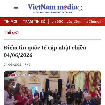
CHUYÊN TRANG THÔNG TIN ĐA PHƯƠNG TIỆN CỦA TTXVN
 hành động
TIN MỚI
#Chiến dịch 500 ngày đêm
TRẠM TIN SỐ
#Chống khai thác 
Thế giới
Điểm tin quốc tế cập nhật chiều
04/06/2026
04-06-2026, 17:43