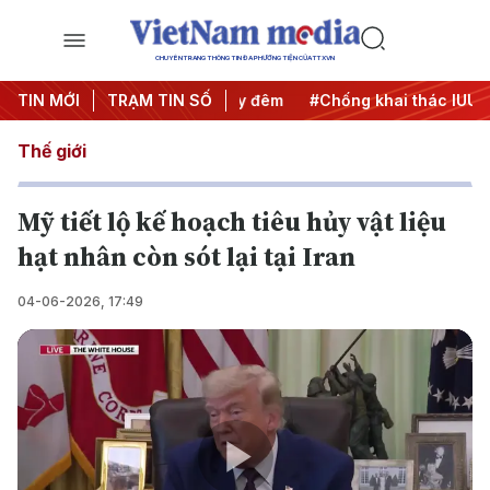
CHUYÊN TRANG THÔNG TIN ĐA PHƯƠNG TIỆN CỦA TTXVN
ng
TIN MỚI
#Chiến dịch 500 ngày đêm
TRẠM TIN SỐ
#Chống khai thác IUU
#C
Thế giới
Mỹ tiết lộ kế hoạch tiêu hủy vật liệu
hạt nhân còn sót lại tại Iran
04-06-2026, 17:49