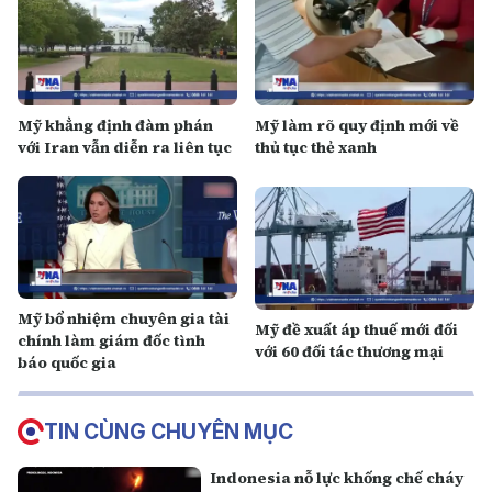
Mỹ khẳng định đàm phán
Mỹ làm rõ quy định mới về
với Iran vẫn diễn ra liên tục
thủ tục thẻ xanh
Mỹ bổ nhiệm chuyên gia tài
Mỹ đề xuất áp thuế mới đối
chính làm giám đốc tình
với 60 đối tác thương mại
báo quốc gia
TIN CÙNG CHUYÊN MỤC
Indonesia nỗ lực khống chế cháy