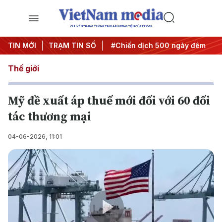
CHUYÊN TRANG THÔNG TIN ĐA PHƯƠNG TIỆN CỦA TTXVN
ghị quyết thành hành động
TIN MỚI
TRẠM TIN SỐ
#Chiến dịch 500 ngày đêm
#
Thế giới
Mỹ đề xuất áp thuế mới đối với 60 đối
tác thương mại
04-06-2026, 11:01