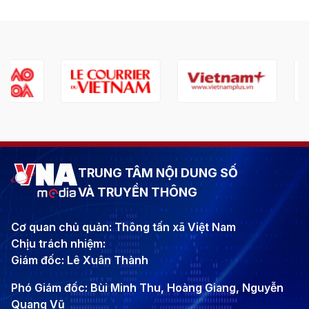
TRUNG TÂM NỘI DUNG SỐ
VÀ TRUYỀN THÔNG
Cơ quan chủ quản: Thông tấn xã Việt Nam
Chịu trách nhiệm:
Giám đốc: Lê Xuân Thành
Phó Giám đốc: Bùi Minh Thu, Hoàng Giang, Nguyễn
Quang Vũ