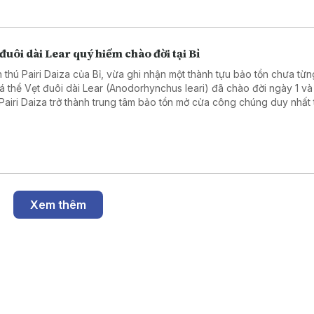
đuôi dài Lear quý hiếm chào đời tại Bỉ
 thú Pairi Daiza của Bỉ, vừa ghi nhận một thành tựu bảo tồn chưa từn
cá thể Vẹt đuôi dài Lear (Anodorhynchus leari) đã chào đời ngày 1 và 
Pairi Daiza trở thành trung tâm bảo tồn mở cửa công chúng duy nhất 
giới nhân giống thành công cả ba loài vẹt đuôi dài xanh còn tồn tại trê
Xem thêm