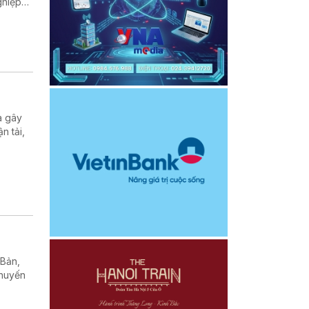
ghiệp
ất thế
a gây
n tải,
 Bản,
chuyến