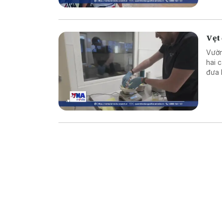
Vẹt 
Vườn
hai 
đưa 
thế 
Đất.