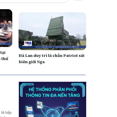
tại
Hà Lan duy trì lá chắn Patriot sát
n thứ
biên giới Nga
tế tiếp