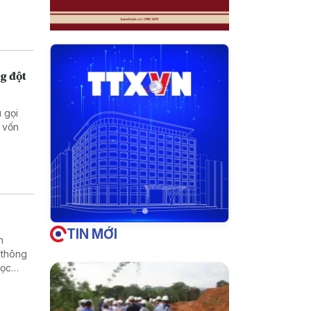
g đột
 gọi
 vốn
TIN MỚI
h
 thông
học
rường