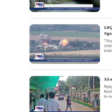
LHQ
Nga
Tổng
chấm
khiế
Xả s
Ngày
Nont
tin 
sinh
hợp 