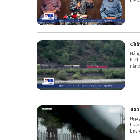
tục 
hàng
giới
Châu
Nắng
thiệ
năng
Bão
Ngày
buộc
bay 