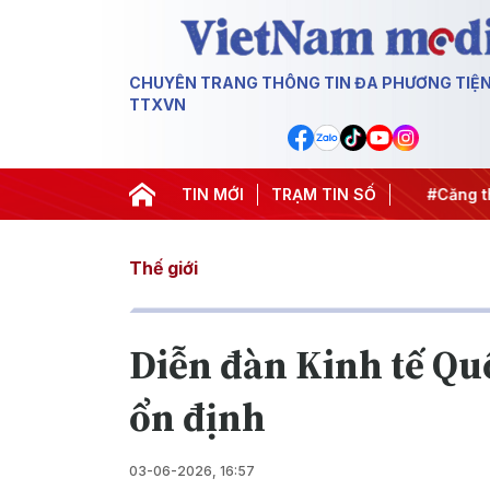
CHUYÊN TRANG THÔNG TIN ĐA PHƯƠNG TIỆ
TTXVN
hiến dịch 500 ngày đêm
TIN MỚI
#Chống khai thác IUU
TRẠM TIN SỐ
#Căng thẳ
Thế giới
Diễn đàn Kinh tế Quố
ổn định
03-06-2026, 16:57