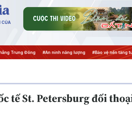
N CỦA
ng Trung Đông
#An ninh năng lượng
#Bảo vệ nền tảng tư 
c tế St. Petersburg đối thoạ