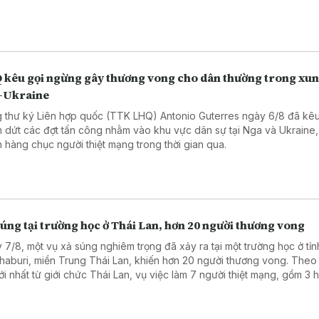
 kêu gọi ngừng gây thương vong cho dân thường trong xun
-Ukraine
 thư ký Liên hợp quốc (TTK LHQ) Antonio Guterres ngày 6/8 đã kêu
 dứt các đợt tấn công nhằm vào khu vực dân sự tại Nga và Ukraine,
n hàng chục người thiệt mạng trong thời gian qua.
úng tại trường học ở Thái Lan, hơn 20 người thương vong
 7/8, một vụ xả súng nghiêm trọng đã xảy ra tại một trường học ở tỉn
haburi, miền Trung Thái Lan, khiến hơn 20 người thương vong. Theo
mới nhất từ giới chức Thái Lan, vụ việc làm 7 người thiệt mạng, gồm 3 
, 3 giáo viên và nghi phạm, cùng 15 người bị thương, trong đó có 2 t
nguy kịch.