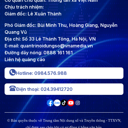
Cơ quan chủ quản: Thông tấn xã Việt Nam
Chịu trách nhiệm:
Giám đốc: Lê Xuân Thành
Phó Giám đốc: Bùi Minh Thu, Hoàng Giang, Nguyễn
Quang Vũ
Địa chỉ: Số 33 Lê Thánh Tông, Hà Nội, VN
E-mail: quantrinoidungso@vnamedia.vn
Đường dây nóng: 0888 161 161
Liên hệ quảng cáo
Hotline: 0984.576.988
Điện thoại: 024.39412720
© Bản quyền thuộc về Trung tâm Nội dung số và Truyền thông - TTXVN,
chỉ được sao chép khi có sự đồng ý bằng văn bản.