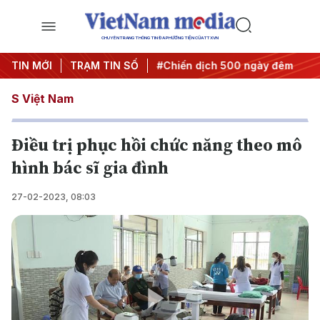
CHUYÊN TRANG THÔNG TIN ĐA PHƯƠNG TIỆN CỦA TTXVN
hị quyết thành hành động
TIN MỚI
TRẠM TIN SỐ
#Chiến dịch 500 ngày đêm
#Ch
S Việt Nam
Điều trị phục hồi chức năng theo mô
hình bác sĩ gia đình
27-02-2023, 08:03