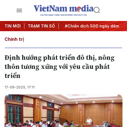
CHUYÊN TRANG THÔNG TIN ĐA PHƯƠNG TIỆN CỦA TTXVN
Nghị quyết thành hành động
TIN MỚI
TRẠM TIN SỐ
#Chiến dịch 500 ngày đêm
#
Chính trị
Định hướng phát triển đô thị, nông
thôn tương xứng với yêu cầu phát
triển
17-09-2025, 17:11