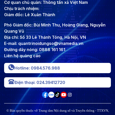
Cơ quan chủ quản: Thông tấn xã Việt Nam
Chịu trách nhiệm:
Giám đốc: Lê Xuân Thành
Phó Giám đốc: Bùi Minh Thu, Hoàng Giang, Nguyễn
Quang Vũ
Địa chỉ: Số 33 Lê Thánh Tông, Hà Nội, VN
E-mail: quantrinoidungso@vnamedia.vn
Đường dây nóng: 0888 161 161
Liên hệ quảng cáo
Hotline: 0984.576.988
Điện thoại: 024.39412720
© Bản quyền thuộc về Trung tâm Nội dung số và Truyền thông - TTXVN,