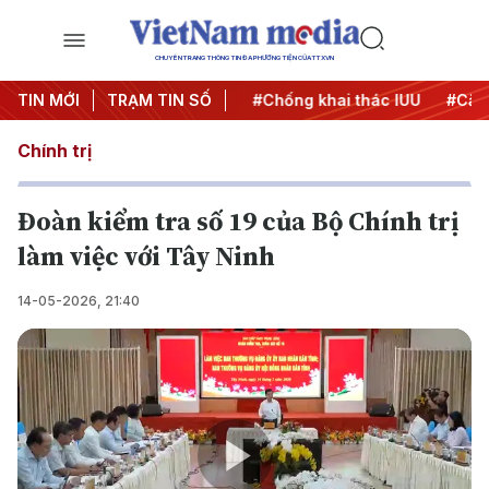
CHUYÊN TRANG THÔNG TIN ĐA PHƯƠNG TIỆN CỦA TTXVN
#Chiến dịch 500 ngày đêm
TIN MỚI
TRẠM TIN SỐ
#Chống khai thác IUU
#Căng
Chính trị
Đoàn kiểm tra số 19 của Bộ Chính trị
làm việc với Tây Ninh
14-05-2026, 21:40