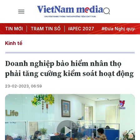
CHUYÊN TRANG THÔNG TIN ĐA PHƯƠNG TIỆN CỦA TTXVN
#Hội nghị Trung ương 3
TIN MỚI
TRẠM TIN SỐ
#APEC 2027
#Đưa Nghị quyết th
Kinh tế
Doanh nghiệp bảo hiểm nhân thọ
phải tăng cường kiểm soát hoạt động
23-02-2023, 06:59