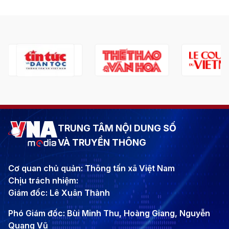
TRUNG TÂM NỘI DUNG SỐ
VÀ TRUYỀN THÔNG
Cơ quan chủ quản: Thông tấn xã Việt Nam
Chịu trách nhiệm:
Giám đốc: Lê Xuân Thành
Phó Giám đốc: Bùi Minh Thu, Hoàng Giang, Nguyễn
Quang Vũ