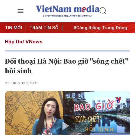
CHUYÊN TRANG THÔNG TIN ĐA PHƯƠNG TIỆN CỦA TTXVN
 đêm
TIN MỚI
#Chống khai thác IUU
TRẠM TIN SỐ
#Căng thẳng Trung Đông
#A
Hộp thư VNews
Đối thoại Hà Nội: Bao giờ "sông chết''
hồi sinh
25-08-2023, 18:11