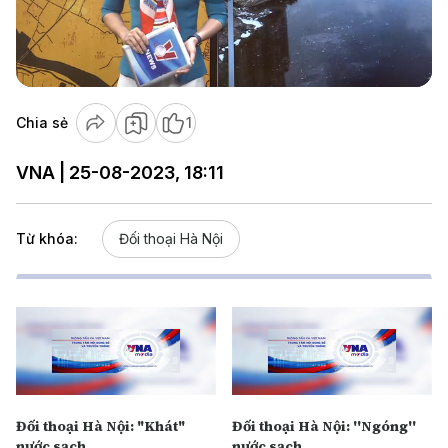
Play
Video
Chia sẻ
1
VNA | 25-08-2023, 18:11
Từ khóa:
Đối thoại Hà Nội
Đối thoại Hà Nội: "Khát"
Đối thoại Hà Nội: ''Ngóng''
nước sạch
nước sạch