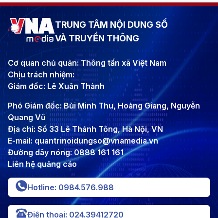
TRUNG TÂM NỘI DUNG SỐ
VÀ TRUYỀN THÔNG
Cơ quan chủ quản: Thông tấn xã Việt Nam
Chịu trách nhiệm:
Giám đốc: Lê Xuân Thành
Phó Giám đốc: Bùi Minh Thu, Hoàng Giang, Nguyễn
Quang Vũ
Địa chỉ: Số 33 Lê Thánh Tông, Hà Nội, VN
E-mail: quantrinoidungso@vnamedia.vn
Đường dây nóng: 0888 161 161
Liên hệ quảng cáo
Hotline: 0984.576.988
Điện thoại: 024.39412720