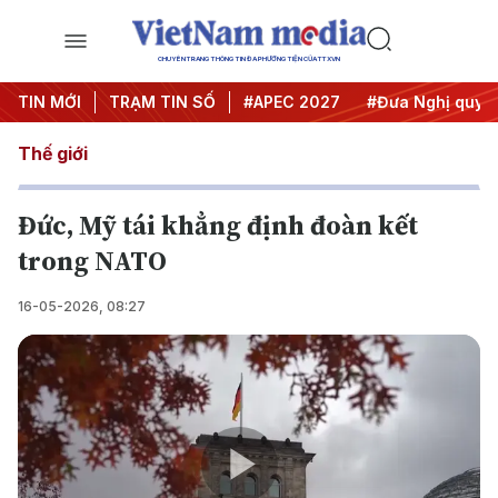
CHUYÊN TRANG THÔNG TIN ĐA PHƯƠNG TIỆN CỦA TTXVN
#Hội nghị Trung ương 3
TIN MỚI
TRẠM TIN SỐ
#APEC 2027
#Đưa Nghị quyết 
Thế giới
Đức, Mỹ tái khẳng định đoàn kết
trong NATO
16-05-2026, 08:27