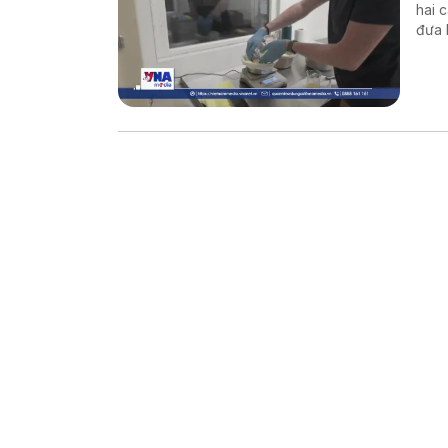
hai 
đưa 
thế 
Đất.