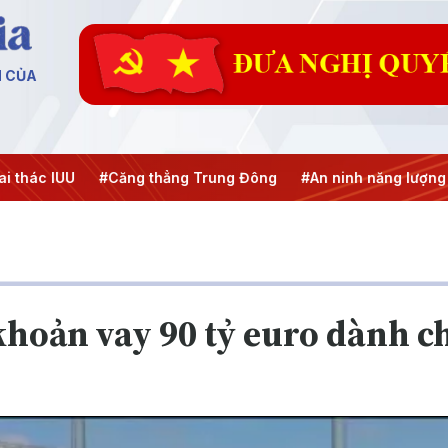
N CỦA
#Căng thẳng Trung Đông
#An ninh năng lượng
#Bảo vệ 
 khoản vay 90 tỷ euro dành 