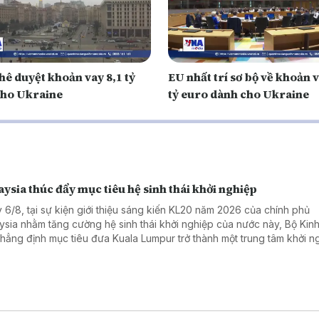
hê duyệt khoản vay 8,1 tỷ
EU nhất trí sơ bộ về khoản 
ho Ukraine
tỷ euro dành cho Ukraine
ysia thúc đẩy mục tiêu hệ sinh thái khởi nghiệp
 6/8, tại sự kiện giới thiệu sáng kiến KL20 năm 2026 của chính phủ
ysia nhằm tăng cường hệ sinh thái khởi nghiệp của nước này, Bộ Kinh 
khẳng định mục tiêu đưa Kuala Lumpur trở thành một trung tâm khởi n
 đầu Đông Nam Á và nằm trong top 20 hệ sinh thái khởi nghiệp tốt nh
 vào năm 2030.