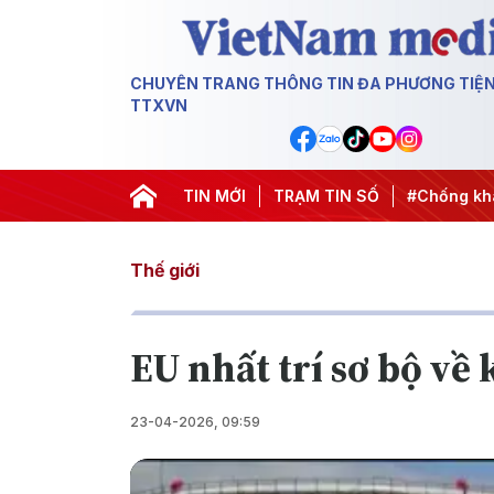
CHUYÊN TRANG THÔNG TIN ĐA PHƯƠNG TIỆ
TTXVN
nh động
#Chiến dịch 500 ngày đêm
TIN MỚI
TRẠM TIN SỐ
#Chống khai thác IUU
Thế giới
EU nhất trí sơ bộ về
23-04-2026, 09:59