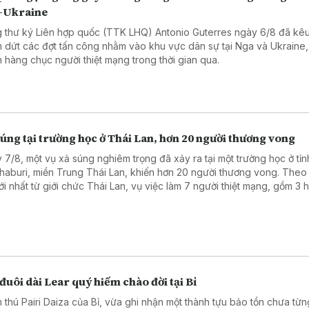
-Ukraine
 thư ký Liên hợp quốc (TTK LHQ) Antonio Guterres ngày 6/8 đã kêu
 dứt các đợt tấn công nhằm vào khu vực dân sự tại Nga và Ukraine,
n hàng chục người thiệt mạng trong thời gian qua.
úng tại trường học ở Thái Lan, hơn 20 người thương vong
 7/8, một vụ xả súng nghiêm trọng đã xảy ra tại một trường học ở tỉn
haburi, miền Trung Thái Lan, khiến hơn 20 người thương vong. Theo
mới nhất từ giới chức Thái Lan, vụ việc làm 7 người thiệt mạng, gồm 3 
, 3 giáo viên và nghi phạm, cùng 15 người bị thương, trong đó có 2 t
nguy kịch.
đuôi dài Lear quý hiếm chào đời tại Bỉ
 thú Pairi Daiza của Bỉ, vừa ghi nhận một thành tựu bảo tồn chưa từn