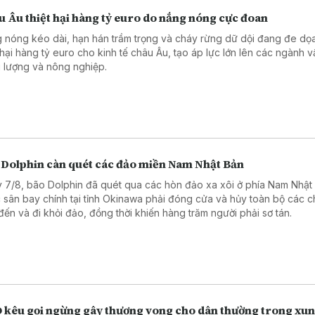
 Âu thiệt hại hàng tỷ euro do nắng nóng cực đoan
 nóng kéo dài, hạn hán trầm trọng và cháy rừng dữ dội đang đe dọ
t hại hàng tỷ euro cho kinh tế châu Âu, tạo áp lực lớn lên các ngành vậ
 lượng và nông nghiệp.
 Dolphin càn quét các đảo miền Nam Nhật Bản
 7/8, bão Dolphin đã quét qua các hòn đảo xa xôi ở phía Nam Nhật
 sân bay chính tại tỉnh Okinawa phải đóng cửa và hủy toàn bộ các 
đến và đi khỏi đảo, đồng thời khiến hàng trăm người phải sơ tán.
 kêu gọi ngừng gây thương vong cho dân thường trong xun