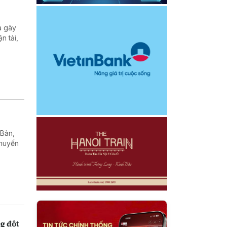
a gây
n tải,
 Bản,
chuyến
g đột