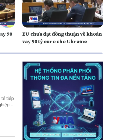
vay 90
EU chưa đạt đồng thuận về khoản
vay 90 tỷ euro cho Ukraine
tế tiếp
ghiệp
ất thế