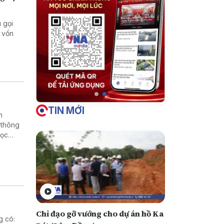
 gọi
 vốn
TIN MỚI
h
 thông
học
rường
Chỉ đạo gỡ vướng cho dự án hồ Ka
g có: