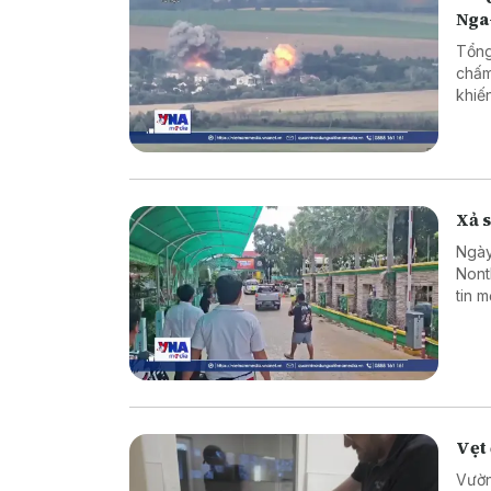
Nga
Tổng
chấm
khiế
Xả s
Ngày
Nont
tin 
sinh
hợp 
Vẹt 
Vườn