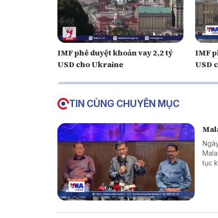
IMF phê duyệt khoản vay 2,2 tỷ
IMF p
USD cho Ukraine
USD c
TIN CÙNG CHUYÊN MỤC
Mala
Ngày
Mala
tục 
hàng
giới