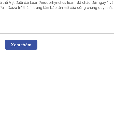
cá thể Vẹt đuôi dài Lear (Anodorhynchus leari) đã chào đời ngày 1 và 
Pairi Daiza trở thành trung tâm bảo tồn mở cửa công chúng duy nhất 
giới nhân giống thành công cả ba loài vẹt đuôi dài xanh còn tồn tại trê
Xem thêm