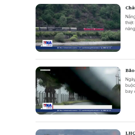
Châu
Nắng
thiệ
năng
Bão
Ngày
buộc
bay 
LHQ