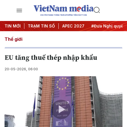
CHUYÊN TRANG THÔNG TIN ĐA PHƯƠNG TIỆN CỦA TTXVN
Hội nghị Trung ương 3
TIN MỚI
TRẠM TIN SỐ
#APEC 2027
#Đưa Nghị quyết thà
Thế giới
EU tăng thuế thép nhập khẩu
20-05-2026, 06:00
Play