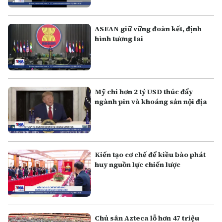
ASEAN giữ vững đoàn kết, định
hình tương lai
Mỹ chi hơn 2 tỷ USD thúc đẩy
ngành pin và khoáng sản nội địa
Kiến tạo cơ chế để kiều bào phát
huy nguồn lực chiến lược
Chủ sân Azteca lỗ hơn 47 triệu