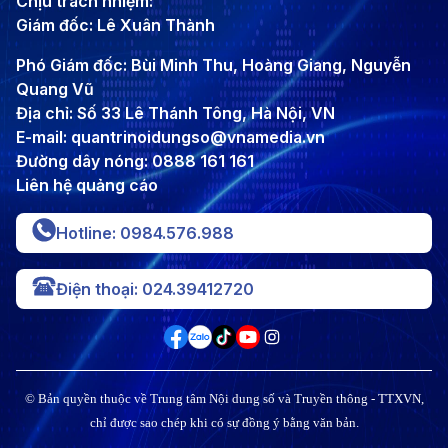
Chịu trách nhiệm:
Giám đốc: Lê Xuân Thành
Phó Giám đốc: Bùi Minh Thu, Hoàng Giang, Nguyễn
Quang Vũ
Địa chỉ: Số 33 Lê Thánh Tông, Hà Nội, VN
E-mail: quantrinoidungso@vnamedia.vn
Đường dây nóng: 0888 161 161
Liên hệ quảng cáo
Hotline: 0984.576.988
Điện thoại: 024.39412720
© Bản quyền thuộc về Trung tâm Nội dung số và Truyền thông - TTXVN,
chỉ được sao chép khi có sự đồng ý bằng văn bản.