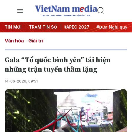
CHUYÊN TRANG THÔNG TIN ĐA PHƯƠNG TIỆN CỦA TTXVN
#Hội nghị Trung ương 3
TIN MỚI
TRẠM TIN SỐ
#APEC 2027
#Đưa Nghị quyết th
Văn hóa - Giải trí
Gala “Tổ quốc bình yên” tái hiện
những trận tuyến thầm lặng
14-06-2026, 09:51