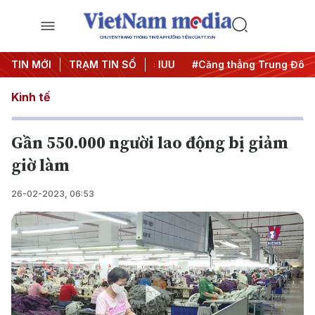
CHUYÊN TRANG THÔNG TIN ĐA PHƯƠNG TIỆN CỦA TTXVN
ày đêm
TIN MỚI
#Chống khai thác IUU
TRẠM TIN SỐ
#Căng thẳng Trung Đông
Kinh tế
Gần 550.000 người lao động bị giảm
giờ làm
26-02-2023, 06:53