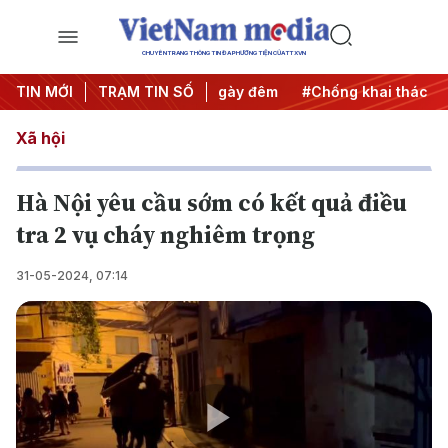
CHUYÊN TRANG THÔNG TIN ĐA PHƯƠNG TIỆN CỦA TTXVN
động
TIN MỚI
#Chiến dịch 500 ngày đêm
TRẠM TIN SỐ
#Chống khai thác IUU
Xã hội
Hà Nội yêu cầu sớm có kết quả điều
tra 2 vụ cháy nghiêm trọng
31-05-2024, 07:14