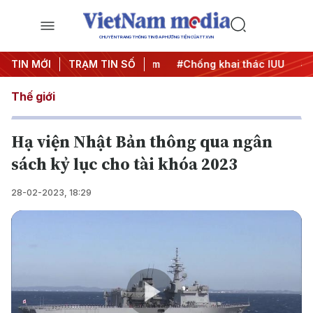
CHUYÊN TRANG THÔNG TIN ĐA PHƯƠNG TIỆN CỦA TTXVN
TIN MỚI
#Chiến dịch 500 ngày đêm
TRẠM TIN SỐ
#Chống khai thác IUU
#Căn
Thế giới
Hạ viện Nhật Bản thông qua ngân
sách kỷ lục cho tài khóa 2023
28-02-2023, 18:29