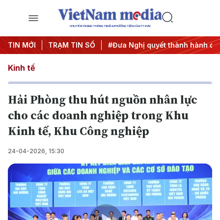
CHUYÊN TRANG THÔNG TIN ĐA PHƯƠNG TIỆN CỦA TTXVN
rung ương 3
TIN MỚI
TRẠM TIN SỐ
#APEC 2027
#Đưa Nghị quyết thành hành độ
Kinh tế
Hải Phòng thu hút nguồn nhân lực
cho các doanh nghiệp trong Khu
Kinh tế, Khu Công nghiệp
24-04-2026, 15:30