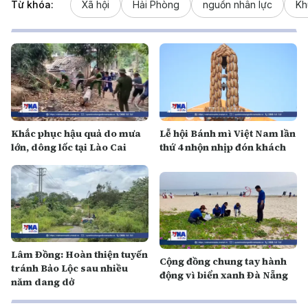
Từ khóa:
Xã hội
Hải Phòng
nguồn nhân lực
Kh
Khắc phục hậu quả do mưa
Lễ hội Bánh mì Việt Nam lần
lớn, dông lốc tại Lào Cai
thứ 4 nhộn nhịp đón khách
Lâm Đồng: Hoàn thiện tuyến
Cộng đồng chung tay hành
tránh Bảo Lộc sau nhiều
động vì biển xanh Đà Nẵng
năm dang dở