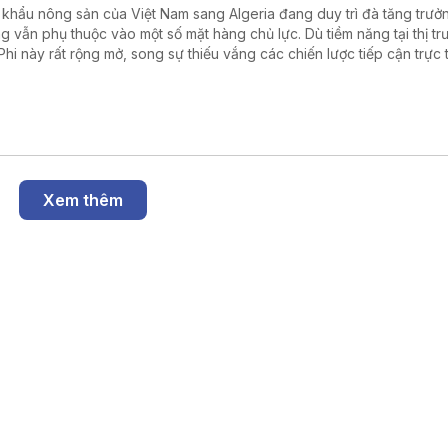
 khẩu nông sản của Việt Nam sang Algeria đang duy trì đà tăng trưở
g vẫn phụ thuộc vào một số mặt hàng chủ lực. Dù tiềm năng tại thị t
Phi này rất rộng mở, song sự thiếu vắng các chiến lược tiếp cận trực 
 cảm trở doanh nghiệp Việt Nam gia tăng thị phần.
Xem thêm