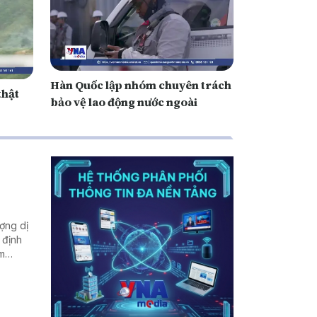
Hàn Quốc lập nhóm chuyên trách
thật
bảo vệ lao động nước ngoài
ợng dị
 định
ăm
lịch sử