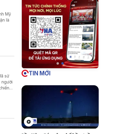
ánh Mỹ
ận là
TIN MỚI
đã sử
 người
chiến