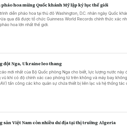
 pháo hoa mừng Quốc khánh Mỹ lập kỷ lục thế giới
trình diễn pháo hoa tại thủ đô Washington, D.C. nhân ngày Quốc kh
vừa qua đã được tổ chức Guinness World Records chính thức xác nh
pháo hoa lớn nhất thế giới.
g đột Nga, Ukraine leo thang
cáo mới nhất của Bộ Quốc phòng Nga cho biết, lực lượng nước này 
 vũ khí có độ chính xác cao phóng từ trên không và máy bay không
(UAV) tấn công các kho quân sự chứa thiết bị liên lạc và hệ thống tác 
 tử tại cảng Odesa của Ukraine.
 sản Việt Nam còn nhiều dư địa tại thị trường Algeria