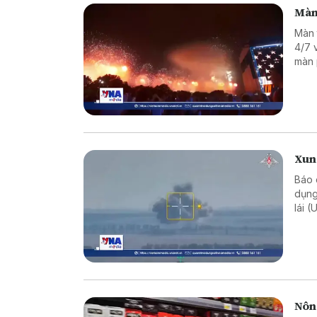
Màn
Màn 
4/7 
màn 
Xun
Báo 
dụng
lái 
điện
Nông