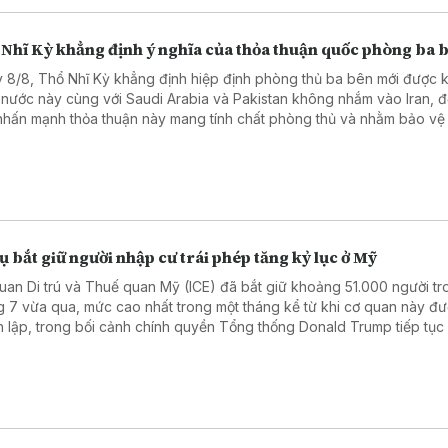
 Nhĩ Kỳ khẳng định ý nghĩa của thỏa thuận quốc phòng ba 
 8/8, Thổ Nhĩ Kỳ khẳng định hiệp định phòng thủ ba bên mới được k
 nước này cùng với Saudi Arabia và Pakistan không nhắm vào Iran, 
 nhấn mạnh thỏa thuận này mang tính chất phòng thủ và nhằm bảo vệ
ký kết khỏi các cuộc “tấn công” từ bên ngoài.
ụ bắt giữ người nhập cư trái phép tăng kỷ lục ở Mỹ
uan Di trú và Thuế quan Mỹ (ICE) đã bắt giữ khoảng 51.000 người tr
g 7 vừa qua, mức cao nhất trong một tháng kể từ khi cơ quan này đ
h lập, trong bối cảnh chính quyền Tổng thống Donald Trump tiếp tục
chiến dịch thực thi luật di trú trên toàn quốc.