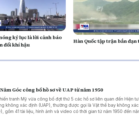
óng kỷ lục là lời cảnh báo
Hàn Quốc tập trận bắn đạn 
n đổi khí hậu
 Năm Góc công bố hồ sơ về UAP từ năm 1950
hiến tranh Mỹ vừa công bố đợt thứ 5 các hồ sơ liên quan đến Hiện tư
ng không xác định (UAP), thường được gọi là Vật thể bay không xác
), gồm 41 tài liệu, hình ảnh và video có thời gian từ năm 1950 đến n
. Đây là một phần trong chương trình công bố và báo cáo các hồ sơ 
AP theo chỉ đạo của Tổng thống Donald Trump.