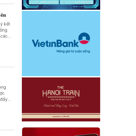
bên
ý kết
đồng
 các
ong
ược
 đẩy