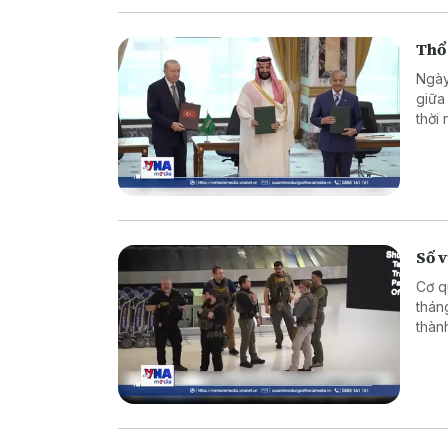
Thổ
Ngày
giữa
thời
bên 
Số v
Cơ q
thán
thàn
mạnh 