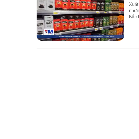
Xuất
nhưn
Bắc 
đang