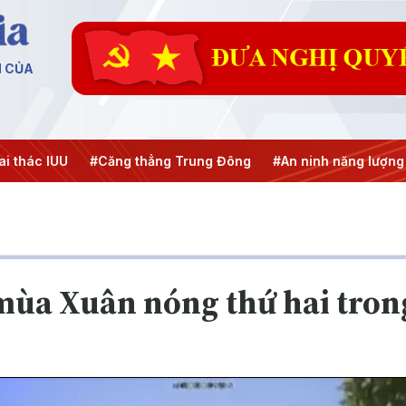
N CỦA
U
#Căng thẳng Trung Đông
#An ninh năng lượng
#Bảo vệ
mùa Xuân nóng thứ hai tron