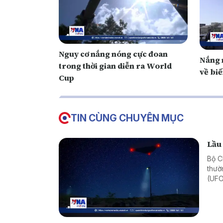
Nguy cơ nắng nóng cực đoan
Nắng n
trong thời gian diễn ra World
về biế
Cup
TIN CÙNG CHUYÊN MỤC
Lầu
Bộ C
thườ
(UFO
2026
về U