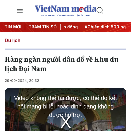
CHUYÊN TRANG THÔNG TIN ĐA PHƯƠNG TIỆN CỦA TTXVN
Đưa Nghị quyết thành hành động
TIN MỚI
TRẠM TIN SỐ
#Chiến dịch 500 ngày đêm
Du lịch
Hàng ngàn người dân đổ về Khu du
lịch Đại Nam
29-09-2024, 20:32
This
is
Video không thể tải được, có thể do kết
a
modal
nối mạng bị lỗi hoặc định dạng không
window.
được hỗ trợ.