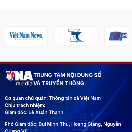
TRUNG TÂM NỘI DUNG SỐ
VÀ TRUYỀN THÔNG
Cơ quan chủ quản: Thông tấn xã Việt Nam
Chịu trách nhiệm:
Giám đốc: Lê Xuân Thành
Phó Giám đốc: Bùi Minh Thu, Hoàng Giang, Nguyễn
Quang Vũ