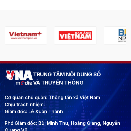
TRUNG TÂM NỘI DUNG SỐ
VÀ TRUYỀN THÔNG
Cơ quan chủ quản: Thông tấn xã Việt Nam
Chịu trách nhiệm:
Giám đốc: Lê Xuân Thành
Phó Giám đốc: Bùi Minh Thu, Hoàng Giang, Nguyễn
Quang Vũ