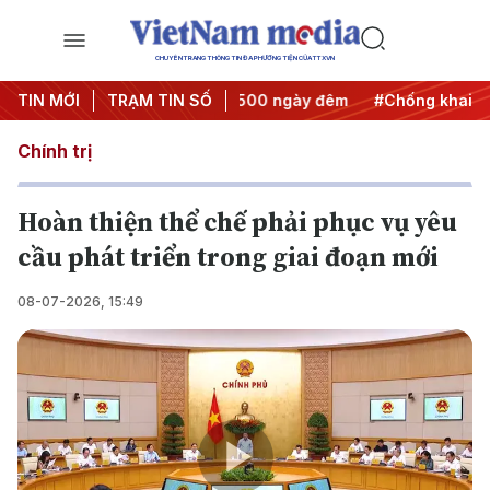
CHUYÊN TRANG THÔNG TIN ĐA PHƯƠNG TIỆN CỦA TTXVN
nh động
TIN MỚI
#Chiến dịch 500 ngày đêm
TRẠM TIN SỐ
#Chống khai thác IUU
Chính trị
Hoàn thiện thể chế phải phục vụ yêu
cầu phát triển trong giai đoạn mới
08-07-2026, 15:49