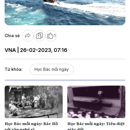
Play
Video
Chia sẻ
1
VNA | 26-02-2023, 07:16
Từ khóa:
Học Bác mỗi ngày
Học Bác mỗi ngày: Bác Hồ
Học Bác mỗi ngày: Tiêu diệt
với văn nghệ sĩ
giặc dốt