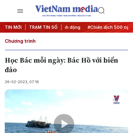
CHUYÊN TRANG THÔNG TIN ĐA PHƯƠNG TIỆN CỦA TTXVN
#Đưa Nghị quyết thành hành động
TIN MỚI
TRẠM TIN SỐ
#Chiến dịch 500 ngày đê
Chương trình
Học Bác mỗi ngày: Bác Hồ với biển
đảo
26-02-2023, 07:16