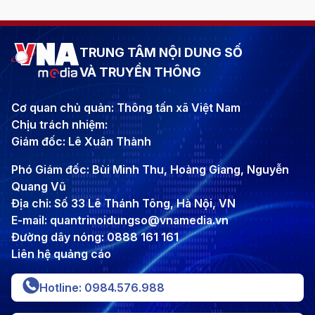
TRUNG TÂM NỘI DUNG SỐ
VÀ TRUYỀN THÔNG
Cơ quan chủ quản: Thông tấn xã Việt Nam
Chịu trách nhiệm:
Giám đốc: Lê Xuân Thành
Phó Giám đốc: Bùi Minh Thu, Hoàng Giang, Nguyễn
Quang Vũ
Địa chỉ: Số 33 Lê Thánh Tông, Hà Nội, VN
E-mail: quantrinoidungso@vnamedia.vn
Đường dây nóng: 0888 161 161
Liên hệ quảng cáo
Hotline: 0984.576.988