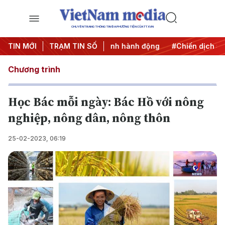
CHUYÊN TRANG THÔNG TIN ĐA PHƯƠNG TIỆN CỦA TTXVN
7
TIN MỚI
#Đưa Nghị quyết thành hành động
TRẠM TIN SỐ
#Chiến dịch 500 ngà
Chương trình
Học Bác mỗi ngày: Bác Hồ với nông
nghiệp, nông dân, nông thôn
25-02-2023, 06:19