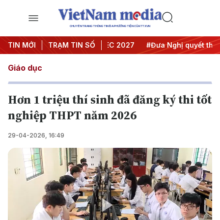
CHUYÊN TRANG THÔNG TIN ĐA PHƯƠNG TIỆN CỦA TTXVN
 nghị Trung ương 3
TIN MỚI
TRẠM TIN SỐ
#APEC 2027
#Đưa Nghị quyết thành h
Giáo dục
Hơn 1 triệu thí sinh đã đăng ký thi tốt
nghiệp THPT năm 2026
29-04-2026, 16:49