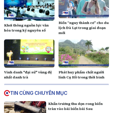
Biến “nguy thành cơ” cho du
Khơi thông nguồn lực văn
lịch Đà Lạt trong giai đoạn
hóa trong kỷ nguyên số
mới
Vinh danh "đại sứ" vùng đệ
Phát huy phẩm chất người
nhất danh trà
lính Cụ Hồ trong thời bình
TIN CÙNG CHUYÊN MỤC
Khẩn trương thu dọn rong biển
tràn vào bãi biển bãi Sau