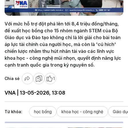
Video
Với mức hỗ trợ đột phá lên tới 8,4 triệu đồng/tháng,
đề xuất học bổng cho 15 nhóm ngành STEM của Bộ
Giáo dục và Đào tạo không chỉ là lời giải cho bài toán
áp lực tài chính của người học, mà còn là 'cú hích'
chiến lược nhằm thu hút nhân tài vào các lĩnh vực
khoa học - công nghệ mũi nhọn, quyết định năng lực
cạnh tranh quốc gia trong kỷ nguyên số.
Chia sẻ
1
VNA | 13-05-2026, 13:08
Từ khóa:
học bổng
khoa học - công nghệ
Giáo dụ