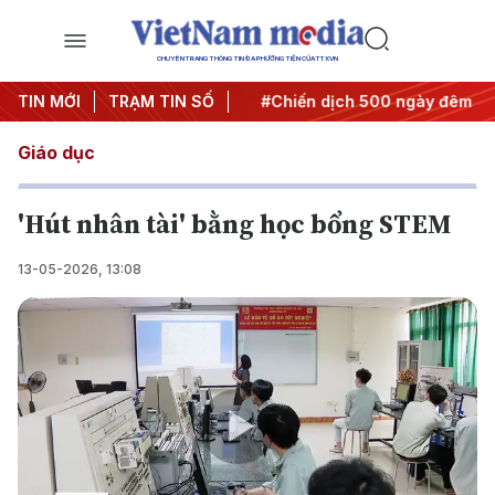
CHUYÊN TRANG THÔNG TIN ĐA PHƯƠNG TIỆN CỦA TTXVN
Nghị quyết thành hành động
TIN MỚI
TRẠM TIN SỐ
#Chiến dịch 500 ngày đêm
#
Giáo dục
'Hút nhân tài' bằng học bổng STEM
13-05-2026, 13:08
Play