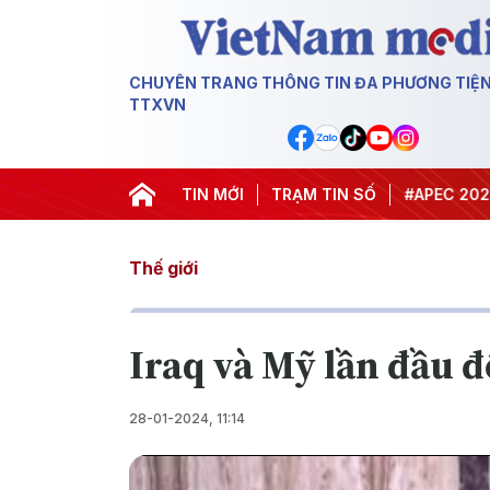
CHUYÊN TRANG THÔNG TIN ĐA PHƯƠNG TIỆ
TTXVN
#Hội nghị Trung ương 3
TIN MỚI
TRẠM TIN SỐ
#APEC 2027
Thế giới
Iraq và Mỹ lần đầu đ
28-01-2024, 11:14