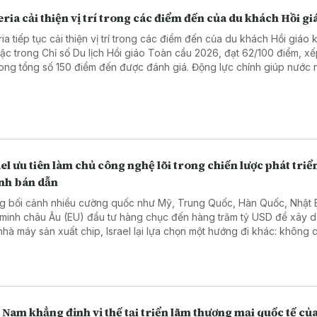
ria cải thiện vị trí trong các điểm đến của du khách Hồi gi
ia tiếp tục cải thiện vị trí trong các điểm đến của du khách Hồi giáo 
bậc trong Chỉ số Du lịch Hồi giáo Toàn cầu 2026, đạt 62/100 điểm, xế
rong tổng số 150 điểm đến được đánh giá. Động lực chính giúp nước 
n thứ hạng là chất lượng dịch vụ, lĩnh vực đạt 70/100 điểm và được x
mạnh nổi bật của ngành du lịch Algeria.
el ưu tiên làm chủ công nghệ lõi trong chiến lược phát triể
nh bán dẫn
g bối cảnh nhiều cường quốc như Mỹ, Trung Quốc, Hàn Quốc, Nhật 
 minh châu Âu (EU) đầu tư hàng chục đến hàng trăm tỷ USD để xây 
nhà máy sản xuất chip, Israel lại lựa chọn một hướng đi khác: không 
mở rộng năng lực sản xuất mà tập trung vào nghiên cứu, thiết kế vi 
chủ các công nghệ cốt lõi có giá trị gia tăng cao nhất của ngành bán
 Nam khẳng định vị thế tại triển lãm thương mại quốc tế củ