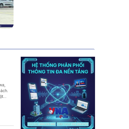
wa,
hách.
ột